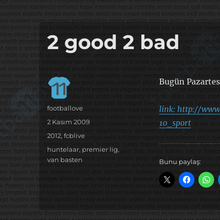
it's the football, that's the football…
footbaLLove
2 good 2 bad
Bugün Pazartesi
Yazar
footballove
link: http://w
Yayın
2 Kasım 2009
10_sport
tarihi
Kategoriler
2012
,
fcblive
Etiketler
huntelaar
,
premier lig
,
van basten
Bunu paylaş: