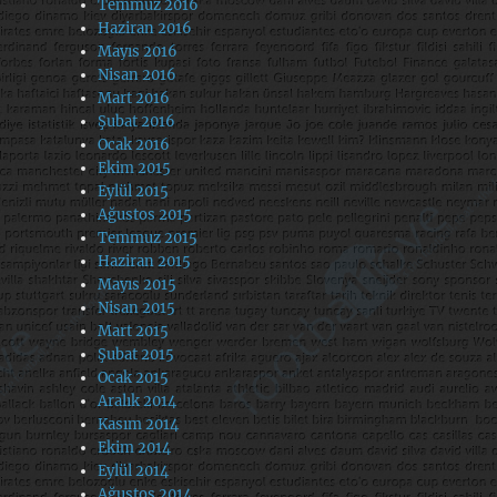
Temmuz 2016
Haziran 2016
Mayıs 2016
Nisan 2016
Mart 2016
Şubat 2016
Ocak 2016
Ekim 2015
Eylül 2015
Ağustos 2015
Temmuz 2015
Haziran 2015
Mayıs 2015
Nisan 2015
Mart 2015
Şubat 2015
Ocak 2015
Aralık 2014
Kasım 2014
Ekim 2014
Eylül 2014
Ağustos 2014