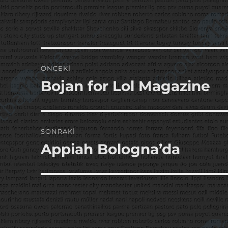
Yazı
ÖNCEKI
gezinmesi
Bojan for Lol Magazine
Önceki
yazı:
SONRAKI
Appiah Bologna’da
Sonraki
yazı: