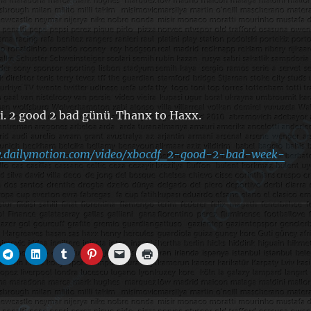
. 2 good 2 bad günü. Thanx to Haxx.
ww.dailymotion.com/video/xb0cdf_2-good-2-bad-week-