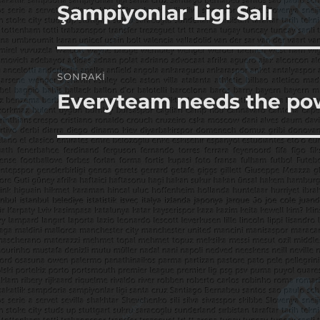
gezinmesi
Şampiyonlar Ligi Salı
Önceki
yazı:
SONRAKI
Everyteam needs the p
Sonraki
yazı: