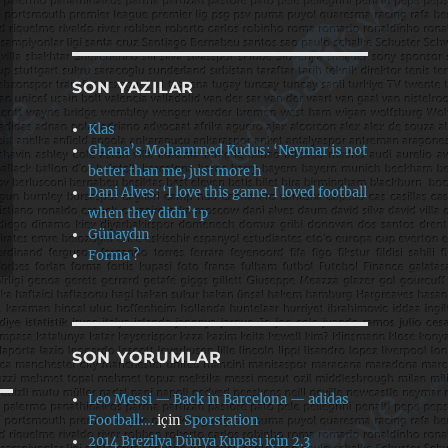
SON YAZILAR
Klas
Ghana’s Mohammed Kudus: ‘Neymar is not
better than me, just more h
Dani Alves: ‘I love this game. I loved football
when they didn’t p
Günaydın
Forma ?
SON YORUMLAR
Leo Messi — Back in Barcelona — adidas
Football:…
için
Sporstation
2014 Brezilya Dünya Kupası için 2.3