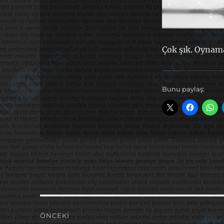
Çok şık. Oynam
Bunu paylaş:
Yazı
ÖNCEKI