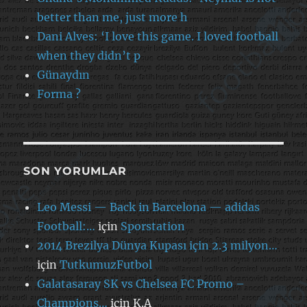
better than me, just more h
Dani Alves: ‘I love this game. I loved football
when they didn’t p
Günaydın
Forma ?
SON YORUMLAR
Leo Messi — Back in Barcelona — adidas
Football:…
için
Sporstation
2014 Brezilya Dünya Kupası için 2.3 milyon…
için
TutkumuzFutbol
Galatasaray SK vs Chelsea FC Promo –
Champions…
için
K.A