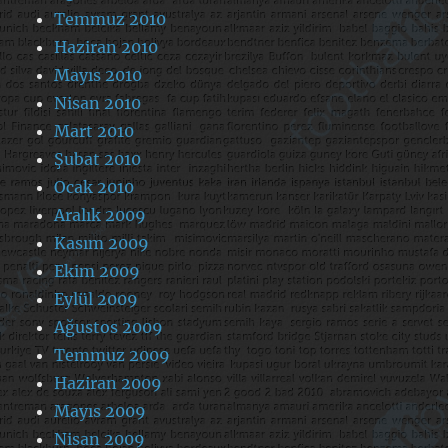
Temmuz 2010
Haziran 2010
Mayıs 2010
Nisan 2010
Mart 2010
Şubat 2010
Ocak 2010
Aralık 2009
Kasım 2009
Ekim 2009
Eylül 2009
Ağustos 2009
Temmuz 2009
Haziran 2009
Mayıs 2009
Nisan 2009