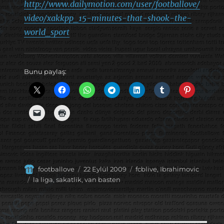
http://www.dailymotion.com/user/footballove/
video/xakkpp_15-minutes-that-shook-the-
world_sport
Bunu paylaş:
Yazar
Yayın
Kategoriler
footballove
22 Eylül 2009
fcblive
,
Ibrahimovic
tarihi
Etiketler
la liga
,
sakatlik
,
van basten