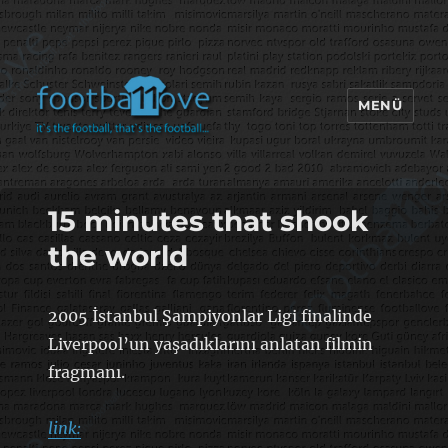
MENÜ
footbaLLove
15 minutes that shook
the world
2005 İstanbul Şampiyonlar Ligi finalinde
Liverpool’un yaşadıklarını anlatan filmin
fragmanı.
link: