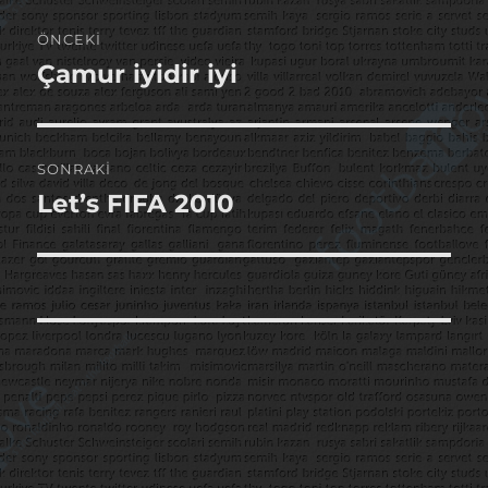
Yazı
ÖNCEKI
gezinmesi
Çamur iyidir iyi
Önceki
yazı:
SONRAKI
Let’s FIFA 2010
Sonraki
yazı: