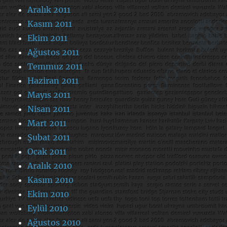
Aralık 2011
Kasım 2011
Ekim 2011
Ağustos 2011
Temmuz 2011
Haziran 2011
Mayıs 2011
Nisan 2011
Mart 2011
Şubat 2011
Ocak 2011
Aralık 2010
Kasım 2010
Ekim 2010
Eylül 2010
Ağustos 2010