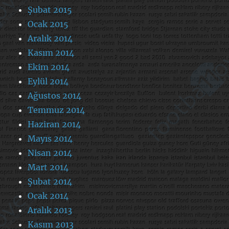
Şubat 2015
Ocak 2015
Aralık 2014
Kasım 2014
Ekim 2014
Eylül 2014
Ağustos 2014
Temmuz 2014
Haziran 2014
Mayıs 2014
Nisan 2014
Mart 2014
Şubat 2014
Ocak 2014
Aralık 2013
Kasım 2013