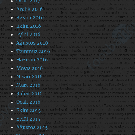
Ocak 2017
Aralık 2016
Kasım 2016
Ekim 2016
Eylül 2016
Ağustos 2016
Temmuz 2016
Haziran 2016
Mayıs 2016
Nisan 2016
Mart 2016
Şubat 2016
Ocak 2016
Ekim 2015
Eylül 2015
Ağustos 2015