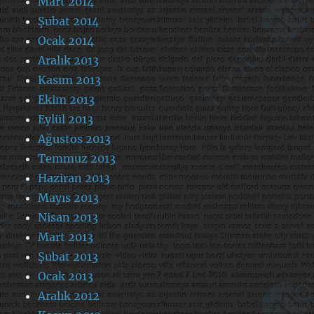
Mart 2014
Şubat 2014
Ocak 2014
Aralık 2013
Kasım 2013
Ekim 2013
Eylül 2013
Ağustos 2013
Temmuz 2013
Haziran 2013
Mayıs 2013
Nisan 2013
Mart 2013
Şubat 2013
Ocak 2013
Aralık 2012