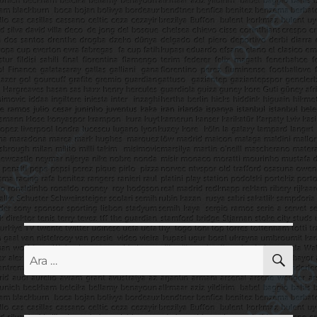
AR
Ara: