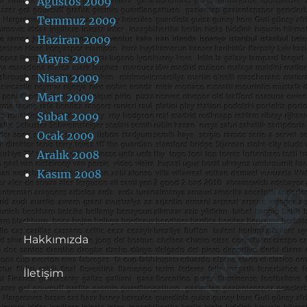
Ağustos 2009
Temmuz 2009
Haziran 2009
Mayıs 2009
Nisan 2009
Mart 2009
Şubat 2009
Ocak 2009
Aralık 2008
Kasım 2008
Hakkımızda
İletişim