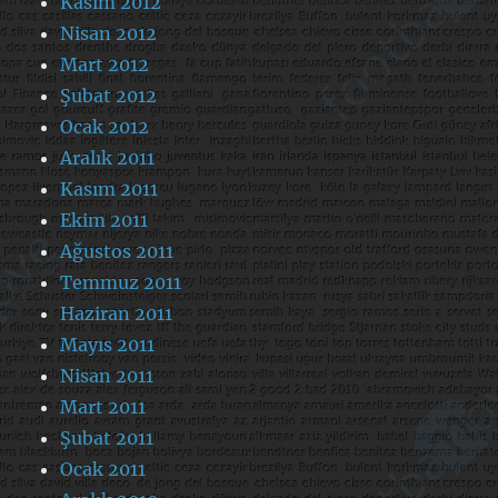
Kasım 2012
Nisan 2012
Mart 2012
Şubat 2012
Ocak 2012
Aralık 2011
Kasım 2011
Ekim 2011
Ağustos 2011
Temmuz 2011
Haziran 2011
Mayıs 2011
Nisan 2011
Mart 2011
Şubat 2011
Ocak 2011