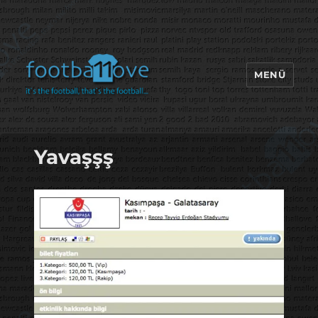
MENÜ
footbaLLove
Yavaşşş