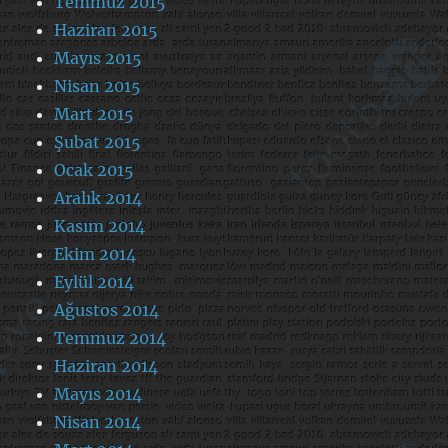
Temmuz 2015
Haziran 2015
Mayıs 2015
Nisan 2015
Mart 2015
Şubat 2015
Ocak 2015
Aralık 2014
Kasım 2014
Ekim 2014
Eylül 2014
Ağustos 2014
Temmuz 2014
Haziran 2014
Mayıs 2014
Nisan 2014