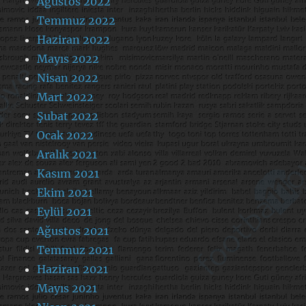
Ağustos 2022
Temmuz 2022
Haziran 2022
Mayıs 2022
Nisan 2022
Mart 2022
Şubat 2022
Ocak 2022
Aralık 2021
Kasım 2021
Ekim 2021
Eylül 2021
Ağustos 2021
Temmuz 2021
Haziran 2021
Mayıs 2021