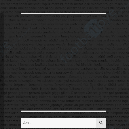
ARA
Ara: