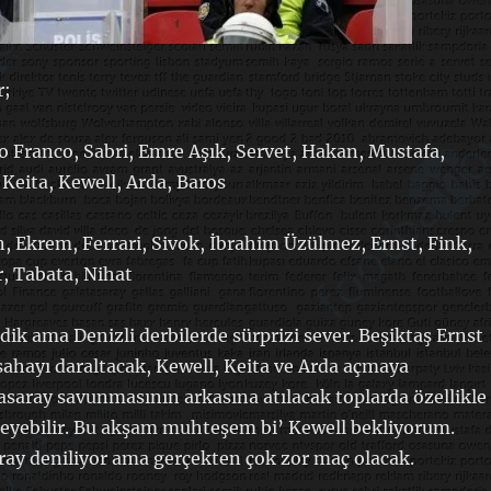
r;
o Franco, Sabri, Emre Aşık, Servet, Hakan, Mustafa,
eita, Kewell, Arda, Baros
, Ekrem, Ferrari, Sivok, İbrahim Üzülmez, Ernst, Fink,
, Tabata, Nihat
ik ama Denizli derbilerde sürprizi sever. Beşiktaş Ernst
 sahayı daraltacak, Kewell, Keita ve Arda açmaya
tasaray savunmasının arkasına atılacak toplarda özellikle
eyebilir. Bu akşam muhteşem bi’ Kewell bekliyorum.
ray deniliyor ama gerçekten çok zor maç olacak.