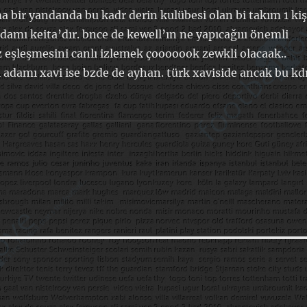
bir yandanda bu kadr derin kulübesi olan bi takım 1 kiş
amı keita’dır. bnce de kewell’ın ne yapıcağııı önemli
 eşleşmesini canlı izlemek çooooook zewkli olacaak..
adamı xavi ise bzde de ayhan. türk xaviside ancak bu kd