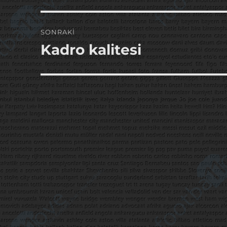
SONRAKI
Kadro kalitesi
Sonraki
yazı: