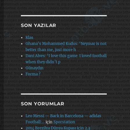
SON YAZILAR
Klas
Ghana’s Mohammed Kudus: ‘Neymar is not
better than me, just more h
Dani Alves: ‘I love this game. I loved football
when they didn’t p
Günaydın
Forma ?
SON YORUMLAR
Leo Messi — Back in Barcelona — adidas
Football:…
için
Sporstation
2014 Brezilya Dünya Kupası için 2.3