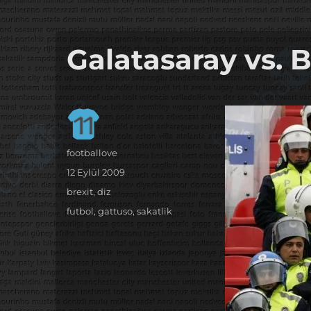
it's the football, that's the football…
footbaLLove
Galatasaray vs. 
Yazar
footballove
Yayın
12 Eylül 2009
tarihi
Kategoriler
brexit
,
diz
Etiketler
futbol
,
gattuso
,
sakatlik