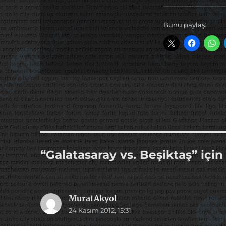
Bunu paylaş:
“Galatasaray vs. Beşiktaş” içi
MuratAkyol
dedi
24 Kasım 2012, 15:31
ki: