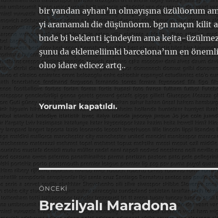
bir yandan ayhan’ın olmayışına üzülüorum ama 
yi aramamalı die düşünüorm. bgn maçın kilit ad
bnde bi beklenti içindeyim ama keita-üzülmez
şunu da eklemeliimki barcelona’nın en önemli 
oluo idare edicez artq..
Yorumlar kapatıldı.
Yazı
ÖNCEKI
gezinmesi
Brezilyalı Maradona
Önceki
yazı: