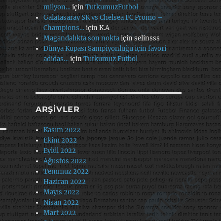
milyon…
için
TutkumuzFutbol
Galatasaray SK vs Chelsea FC Promo –
Champions…
için
K.A
Magandalıkta son nokta
için
selinsss
Dünya Kupası Şampiyonluğu için favori
adidas…
için
Tutkumuz Futbol
ARŞIVLER
Kasım 2022
Ekim 2022
Eylül 2022
Ağustos 2022
Temmuz 2022
Haziran 2022
Mayıs 2022
Nisan 2022
Mart 2022