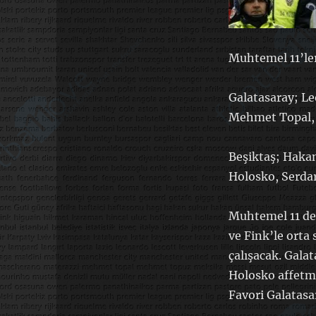
Muhtemel 11’le
Galatasaray; Le
Mehmet Topal, K
Beşiktaş; Hakan
Holosko, Serdar
Muhtemel 11 ded
ve Fink’le orta
çalışacak. Gala
Holosko affetm
Favori Galatasa