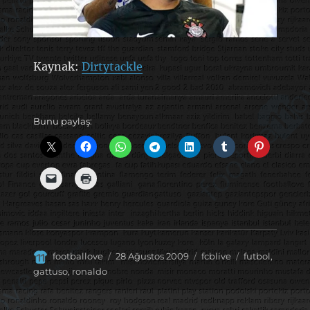
Kaynak:
Dirtytackle
Bunu paylaş:
Yazar
Yayın
Kategoriler
Etiketler
footballove
28 Ağustos 2009
fcblive
futbol
,
tarihi
gattuso
,
ronaldo