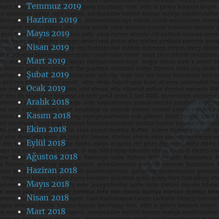
Temmuz 2019
Haziran 2019
Mayıs 2019
Nisan 2019
Mart 2019
Şubat 2019
Ocak 2019
Aralık 2018
Kasım 2018
Ekim 2018
Eylül 2018
Ağustos 2018
Haziran 2018
Mayıs 2018
Nisan 2018
Mart 2018