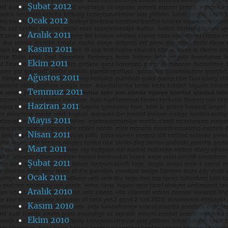
Şubat 2012
Ocak 2012
Aralık 2011
Kasım 2011
Ekim 2011
Ağustos 2011
Temmuz 2011
Haziran 2011
Mayıs 2011
Nisan 2011
Mart 2011
Şubat 2011
Ocak 2011
Aralık 2010
Kasım 2010
Ekim 2010