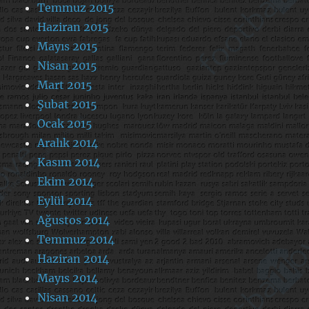
Temmuz 2015
Haziran 2015
Mayıs 2015
Nisan 2015
Mart 2015
Şubat 2015
Ocak 2015
Aralık 2014
Kasım 2014
Ekim 2014
Eylül 2014
Ağustos 2014
Temmuz 2014
Haziran 2014
Mayıs 2014
Nisan 2014