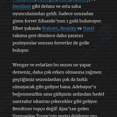
Denilson
gibi defans ve orta saha
oyuncularından geldi. Sadece sonradan
giren forvet Eduardo’nun 1 golü bulunuyor.
Elbet yakında
Walcott
,
Rosicky
ve
Nasri
takıma geri dönünce daha yaratıcı
pozisyonlar sonrası forvetler de golle
buluşur.
Wenger ve evlatları bu sezon ne yapar
derseniz, daha çok erken olmasına rağmen
geçtiğimiz sezonlardan çok da farklı
olmayacak gibi geliyor bana. Adebayor’u
beğenmezdim ama gidişinin ardından hedef
santrafor sıkıntısı çekecekler gibi geliyor.
Bendtner topçu değil! Ajax’tan gelen
Vermaelen Toure’nin yerini doldurur mu