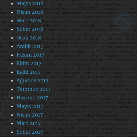
Mayıs 2018
Nisan 2018
Mart 2018
Şubat 2018
Ocak 2018
Aralık 2017
Kasım 2017
Ekim 2017
Eylül 2017
Ağustos 2017
Temmuz 2017
Haziran 2017
Mayıs 2017
Nisan 2017
Mart 2017
Şubat 2017