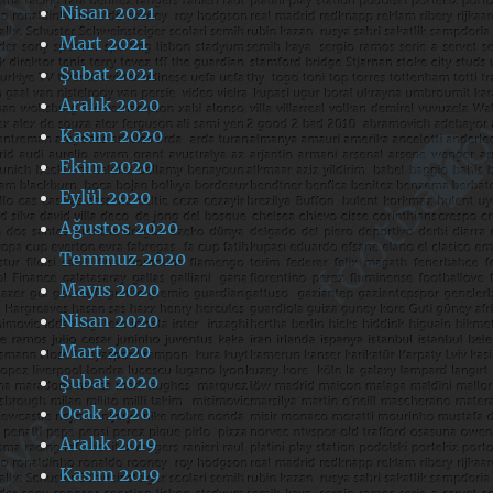
Nisan 2021
Mart 2021
Şubat 2021
Aralık 2020
Kasım 2020
Ekim 2020
Eylül 2020
Ağustos 2020
Temmuz 2020
Mayıs 2020
Nisan 2020
Mart 2020
Şubat 2020
Ocak 2020
Aralık 2019
Kasım 2019