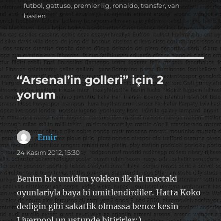
tarihi
futbol
,
gattuso
,
premier lig
,
ronaldo
,
transfer
,
van
basten
“Arsenal’in golleri” için 2
yorum
Emir
dedi
ki:
24 Kasım 2012, 15:30
Benim hic umidim yokken ilk iki mactaki
oyunlariyla baya bi umitlendirdiler. Hatta Koko
dedigin gibi sakatlik olmassa bence kesin
Liverpool un ustunde bitirirler:)