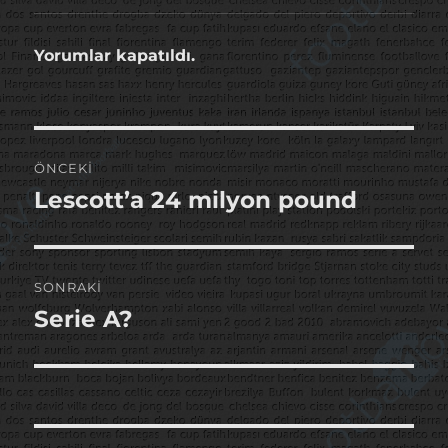
Yorumlar kapatıldı.
Yazı
ÖNCEKI
gezinmesi
Lescott’a 24 milyon pound
Önceki
yazı:
SONRAKI
Serie A?
Sonraki
yazı: