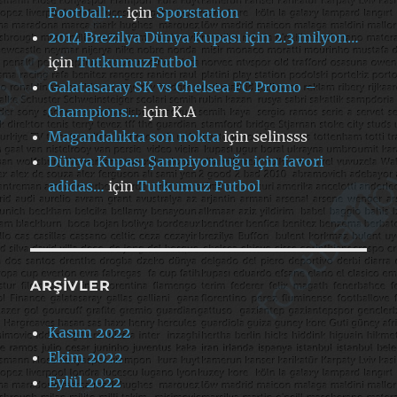
Football:…
için
Sporstation
2014 Brezilya Dünya Kupası için 2.3 milyon…
için
TutkumuzFutbol
Galatasaray SK vs Chelsea FC Promo –
Champions…
için
K.A
Magandalıkta son nokta
için
selinsss
Dünya Kupası Şampiyonluğu için favori
adidas…
için
Tutkumuz Futbol
ARŞIVLER
Kasım 2022
Ekim 2022
Eylül 2022