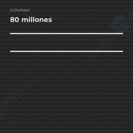
SONRAKI
80 millones
Sonraki
yazı: