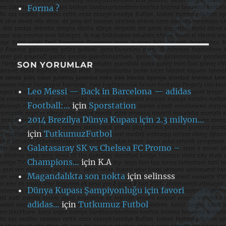
Forma ?
SON YORUMLAR
Leo Messi — Back in Barcelona — adidas
Football:…
için
Sporstation
2014 Brezilya Dünya Kupası için 2.3 milyon…
için
TutkumuzFutbol
Galatasaray SK vs Chelsea FC Promo –
Champions…
için
K.A
Magandalıkta son nokta
için
selinsss
Dünya Kupası Şampiyonluğu için favori
adidas…
için
Tutkumuz Futbol