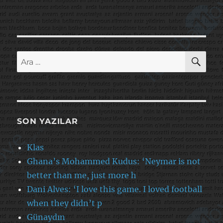
AR
Ara:
SON YAZILAR
Klas
Ghana’s Mohammed Kudus: ‘Neymar is not
better than me, just more h
Dani Alves: ‘I love this game. I loved football
when they didn’t p
Günaydın