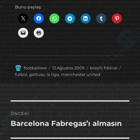
Bunu paylaş:
Yazar
Yayın
Kategoriler
Etiketler
footballove
12 Ağustos 2009
brexit
,
fcblive
tarihi
futbol
,
gattuso
,
la liga
,
manchester united
Yazı
ÖNCEKI
gezinmesi
Barcelona Fabregas’ı almasın
Önceki
yazı: