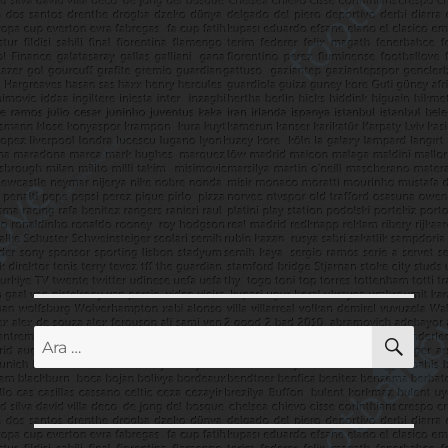
AR
Ara: