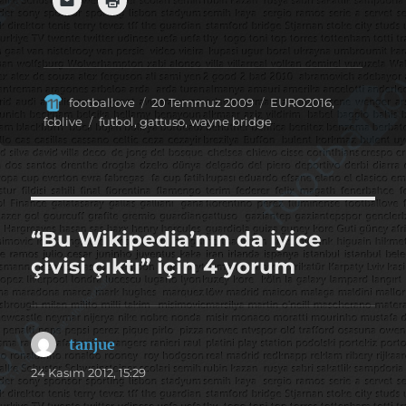
Yazar
Yayın
Kategoriler
footballove
20 Temmuz 2009
EURO2016
,
tarihi
Etiketler
fcblive
futbol
,
gattuso
,
wayne bridge
“Bu Wikipedia’nın da iyice
çivisi çıktı” için 4 yorum
tanjue
dedi
ki:
24 Kasım 2012, 15:29