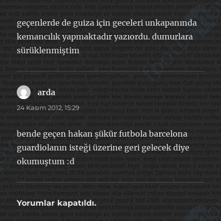
geçenlerde de guiza için geceleri unkapanında
kemancılık yapmaktadır yazıordu. dumurlara
sürüklenmiştim
arda
dedi
ki:
24 Kasım 2012, 15:29
bende geçen hakan şükür futbola barcelona
guardiolanın isteği üzerine geri gelecek diye
okumuştum :d
Yorumlar kapatıldı.