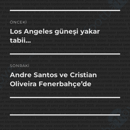
Yazı
ÖNCEKI
gezinmesi
Los Angeles güneşi yakar
Önceki
yazı:
tabii…
SONRAKI
Andre Santos ve Cristian
Sonraki
yazı:
Oliveira Fenerbahçe’de