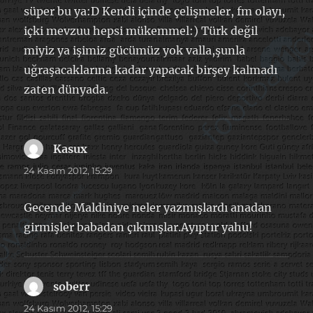
süper bu ya:D Kendi içinde çelişmeler, fm olayı,
içki mevzuu hepsi mükemmel:) Türk değil
miyiz ya işimiz gücümüz yok valla,şunla
uğraşacaklarına kadar yapacak birşey kalmadı
zaten dünyada.
Kasux
dedi
ki:
24 Kasım 2012, 15:29
Gecende Maldiniye neler yazmışlardı anadan
girmişler babadan çıkmışlar.Ayıptır yahu!
soberr
dedi
ki:
24 Kasım 2012, 15:29