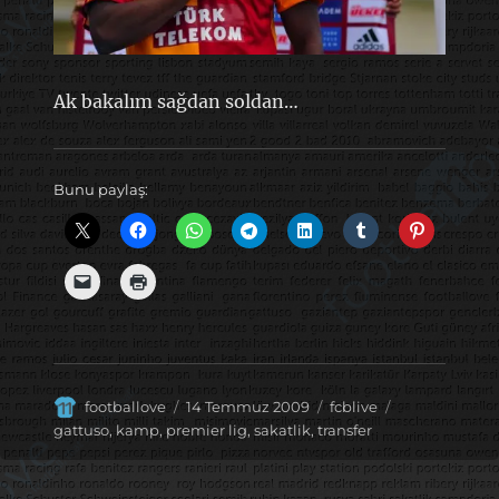
Ak bakalım sağdan soldan…
Bunu paylaş:
Yazar
Yayın
Kategoriler
Etiketler
footballove
14 Temmuz 2009
fcblive
tarihi
gattuso
,
kamp
,
premier lig
,
sakatlik
,
transfer