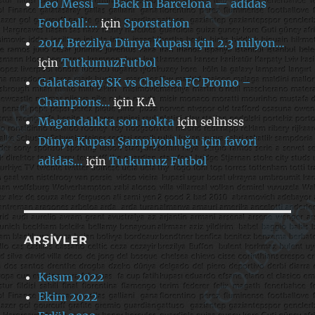
Leo Messi — Back in Barcelona — adidas
Football:…
için
Sporstation
2014 Brezilya Dünya Kupası için 2.3 milyon…
için
TutkumuzFutbol
Galatasaray SK vs Chelsea FC Promo –
Champions…
için
K.A
Magandalıkta son nokta
için
selinsss
Dünya Kupası Şampiyonluğu için favori
adidas…
için
Tutkumuz Futbol
ARŞIVLER
Kasım 2022
Ekim 2022