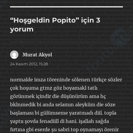
“Hoşgeldin Popito” için 3
yorum
Murat Akyol
dedi
ki:
24 Kasım 2012, 15:28
normalde imza töreninde sölenen türkçe sözler
çok hoşuma gtmz göz boyamakl tatlı
görünmek içindir die düşünürüm ama hç
bklnmedik bi anda selamın aleyküm die söze
başlaması bi gülümseme yaratmadı diil. topla
yaptıı şovda fenadiill di hani. işallah sağda
fırtına gbi eserde şu sabri top oynamayı örenir