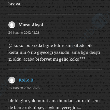
brz ya.
Murat Akyol
dedi
ki:
24 Kasım 2012, 15:28
@ koko, bu arada bgne kdr resmi sitede bile
keita’nın 9 no giyeceği yazıodu, ama bgn deişti
11 oldu. acaba bi forvet mi gelio koko???
KoKo B
dedi
ki:
24 Kasım 2012, 15:28
bir bilgim yok murat ama bundan sonra bilsem
de ben artık birşey söylemeyeceğim…