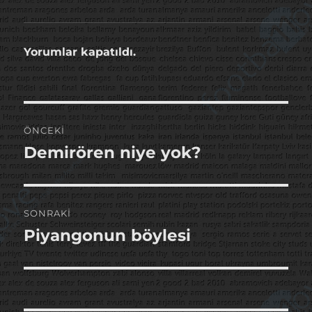
Yorumlar kapatıldı.
Yazı
ÖNCEKI
gezinmesi
Demirören niye yok?
Önceki
yazı:
SONRAKI
Piyangonun böylesi
Sonraki
yazı: