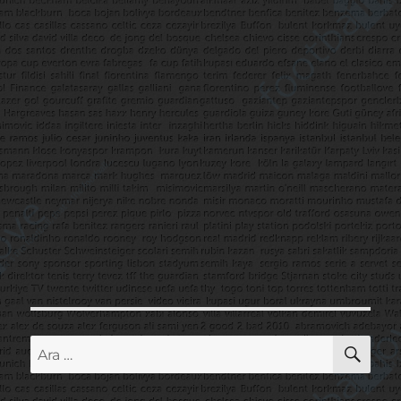
AR
Ara: