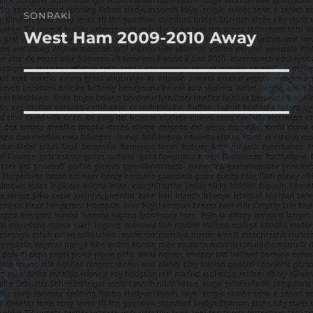
SONRAKI
West Ham 2009-2010 Away
Sonraki
yazı: