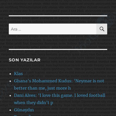
AR
Ara:
SON YAZILAR
Klas
Ghana’s Mohammed Kudus: ‘Neymar is not
better than me, just more h
Dani Alves: ‘I love this game. I loved football
when they didn’t p
Günaydın