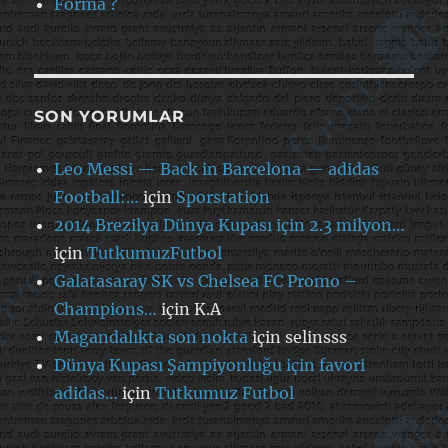
Forma ?
SON YORUMLAR
Leo Messi — Back in Barcelona — adidas
Football:…
için
Sporstation
2014 Brezilya Dünya Kupası için 2.3 milyon…
için
TutkumuzFutbol
Galatasaray SK vs Chelsea FC Promo –
Champions…
için
K.A
Magandalıkta son nokta
için
selinsss
Dünya Kupası Şampiyonluğu için favori
adidas…
için
Tutkumuz Futbol