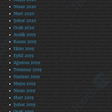
Nisan 2020
Mart 2020
Şubat 2020
Ocak 2020
Aralık 2019
Kasım 2019
Ekim 2019
Eylül 2019
Ağustos 2019
Temmuz 2019
Haziran 2019
Mayıs 2019
Nisan 2019
Mart 2019
Şubat 2019
Ocak 2019