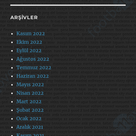
ARŞIVLER
Kasım 2022
Ekim 2022
Eylül 2022
Ağustos 2022
Temmuz 2022
Haziran 2022
Mayıs 2022
Nisan 2022
Mart 2022
Şubat 2022
Ocak 2022
Aralık 2021
Kasım 2021