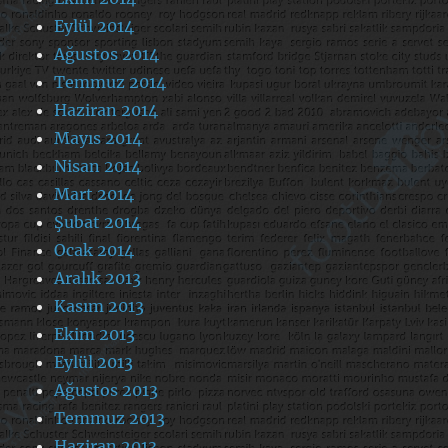
Eylül 2014
Ağustos 2014
Temmuz 2014
Haziran 2014
Mayıs 2014
Nisan 2014
Mart 2014
Şubat 2014
Ocak 2014
Aralık 2013
Kasım 2013
Ekim 2013
Eylül 2013
Ağustos 2013
Temmuz 2013
Haziran 2013