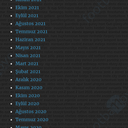
Ekim 2021
Eylül 2021
Ağustos 2021
Temmuz 2021
Haziran 2021
Mayıs 2021
Nisan 2021
Mart 2021
Şubat 2021
Aralık 2020
Kasım 2020
Ekim 2020
Eylül 2020
Ağustos 2020
Temmuz 2020
Mayıs 2020