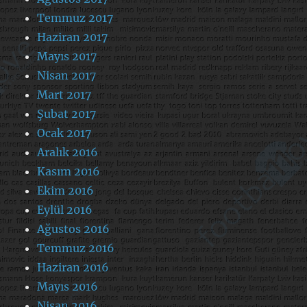
Temmuz 2017
Haziran 2017
Mayıs 2017
Nisan 2017
Mart 2017
Şubat 2017
Ocak 2017
Aralık 2016
Kasım 2016
Ekim 2016
Eylül 2016
Ağustos 2016
Temmuz 2016
Haziran 2016
Mayıs 2016
Nisan 2016