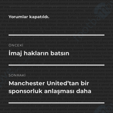
Yorumlar kapatıldı.
Yazı
ÖNCEKI
gezinmesi
İmaj hakların batsın
Önceki
yazı:
SONRAKI
Manchester United’tan bir
Sonraki
yazı:
sponsorluk anlaşması daha