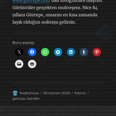
www.göztepe.com
‘dan fotoğraflara ulaştım.
Görüntüler gerçekten muhteşem. Nice 84
yıllara Göztepe, umarım en kısa zamanda
layık olduğun noktaya gelirsin.
Bunu paylaş:
Yazar
Yayın
Kategoriler
Etiketler
footballove
18 Haziran 2009
fcblive
tarihi
gattuso
,
transfer