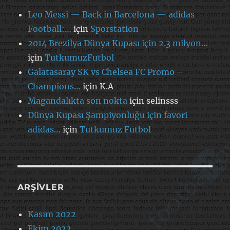
Leo Messi — Back in Barcelona — adidas
Football:…
için
Sporstation
2014 Brezilya Dünya Kupası için 2.3 milyon…
için
TutkumuzFutbol
Galatasaray SK vs Chelsea FC Promo –
Champions…
için
K.A
Magandalıkta son nokta
için
selinsss
Dünya Kupası Şampiyonluğu için favori
adidas…
için
Tutkumuz Futbol
ARŞIVLER
Kasım 2022
Ekim 2022