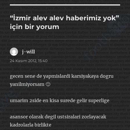
“İzmir alev alev haberimiz yok”
için bir yorum
j-will
dedi
ki:
24 Kasım 2012, 15:40
gecen sene de yapmislardi karsiyakaya dogru
yanilmiyorsam 🙂
umarim 2side en kisa surede gelir superlige
asansor olarak degil ustsiralari zorlayacak
kadrolarla birlikte