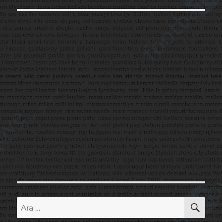
AR
Ara: