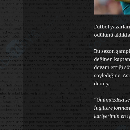
Futbol yazarları
ödülünü aldıkt
Bu sezon şampiy
değinen kaptan,
devam ettiği s
söylediğine. As
demiş;
“Önümüzdeki sez
İngiltere forma
kariyerimin en iy