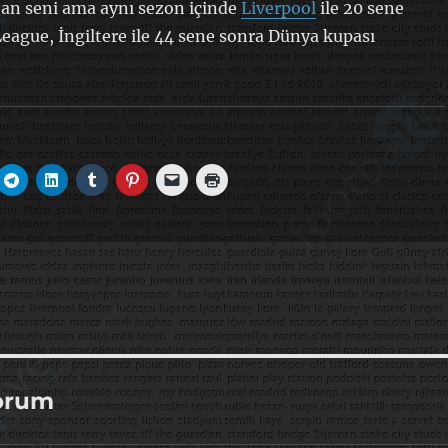
an seni ama aynı sezon içinde
Liverpool
ile 20 sene
eague, İngiltere ile 44 sene sonra Dünya kupası
yorum