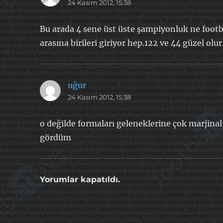
24 Kasım 2012, 15:38
ki:
Bu arada 4 sene üst üste şampiyonluk ne footba
arasına birileri giriyor hep.122 ve 44 güzel olur
uğur
dedi
24 Kasım 2012, 15:38
ki:
o değilde formaları geleneklerine çok marjinal
gördüm
Yorumlar kapatıldı.