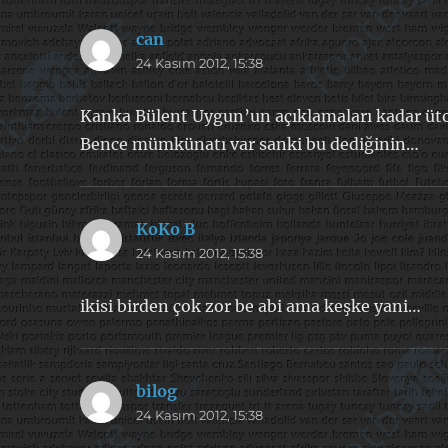
can
dedi
24 Kasım 2012, 15:38
ki:
Kanka Bülent Uygun’un açıklamaları kadar üt
Bence mümkünatı var sanki bu dediğinin…
KoKo B
dedi
24 Kasım 2012, 15:38
ki:
ikisi birden çok zor be abi ama keşke yani…
bilog
dedi
24 Kasım 2012, 15:38
ki: