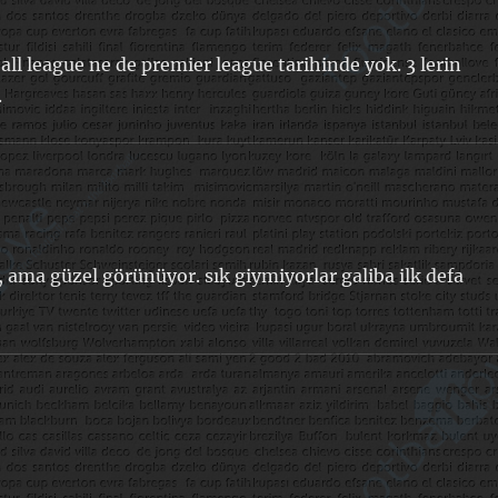
ll league ne de premier league tarihinde yok. 3 lerin
.
, ama güzel görünüyor. sık giymiyorlar galiba ilk defa