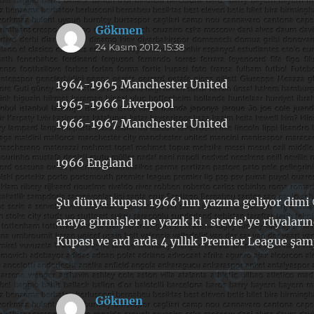
Gökmen
dedi
24 Kasım 2012, 15:38
ki:
1964-1965 Manchester United
1965-1966 Liverpool
1966-1967 Manchester United
1966 England
Şu dünya kupası 1966’nın yazına geliyor dimi 
araya girmişler ne yazık ki . stevie’ye rüyala
Kupası ve ard arda 4 yıllık Premier League şam
Gökmen
dedi