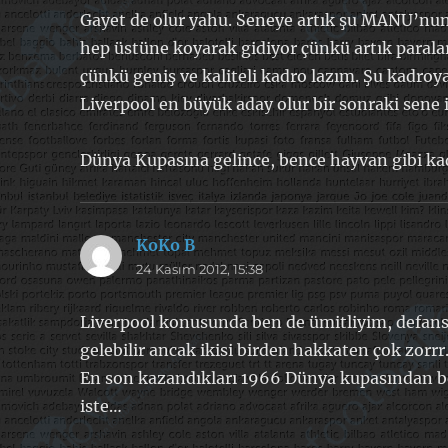
Gayet de olur yahu. Seneye artık şu MANU’nun
hep üstüne koyarak gidiyor çünkü artık parala
çünkü geniş ve kaliteli kadro lazım. Şu kadro
Liverpool en büyük aday olur bir sonraki sene 
Dünya Kupasına gelince, bence hayvan gibi ka
KoKo B
dedi
24 Kasım 2012, 15:38
ki:
Liverpool konusunda ben de ümitliyim, defans
gelebilir ancak ikisi birden hakkaten çok zorrr
En son kazandıkları 1966 Dünya kupasından be
iste…