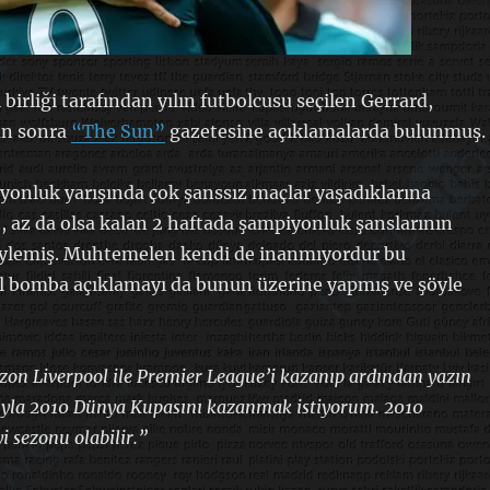
 birliği tarafından yılın futbolcusu seçilen Gerrard,
an sonra
“The Sun”
gazetesine açıklamalarda bulunmuş.
onluk yarışında çok şanssız maçlar yaşadıklarına
 az da olsa kalan 2 haftada şampiyonluk şanslarının
öylemiş. Muhtemelen kendi de inanmıyordur bu
ıl bomba açıklamayı da bunun üzerine yapmış ve şöyle
on Liverpool ile Premier League’i kazanıp ardından yazın
sıyla 2010 Dünya Kupasını kazanmak istiyorum. 2010
i sezonu olabilir.”