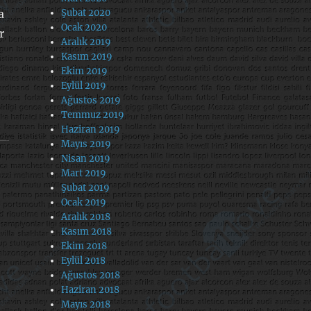
Şubat 2020
a
Ocak 2020
r
Aralık 2019
Kasım 2019
Ekim 2019
Eylül 2019
Ağustos 2019
Temmuz 2019
Haziran 2019
Mayıs 2019
Nisan 2019
Mart 2019
Şubat 2019
Ocak 2019
Aralık 2018
Kasım 2018
Ekim 2018
Eylül 2018
r
Ağustos 2018
Haziran 2018
Mayıs 2018