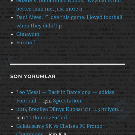
Ghana’s Mohammed Kudus: ‘Neymar is not
better than me, just more h
Dani Alves: ‘I love this game. I loved football
when they didn’t p
Günaydın
Forma ?
SON YORUMLAR
Leo Messi — Back in Barcelona — adidas
Football:…
için
Sporstation
2014 Brezilya Dünya Kupası için 2.3 milyon…
için
TutkumuzFutbol
Galatasaray SK vs Chelsea FC Promo –
Champions…
için
K.A