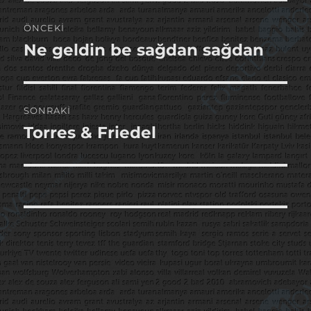
Yazı
ÖNCEKI
gezinmesi
Ne geldin be sağdan sağdan
Önceki
yazı:
SONRAKI
Torres & Friedel
Sonraki
yazı: