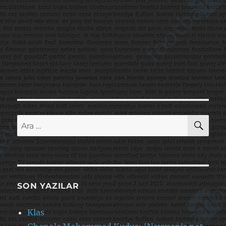
AR
Ara:
SON YAZILAR
Klas