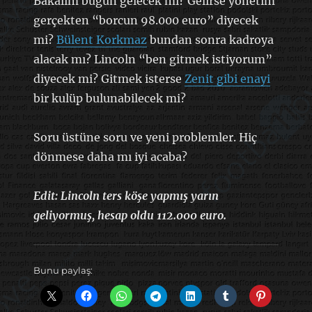
Bakalım bugün gelecek mi? Gelirse yönetim
gerçekten “borcun 98.000 euro” diyecek
mi?
Bülent Korkmaz
bundan sonra kadroya
alacak mı? Lincoln “ben gitmek istiyorum”
diyecek mi? Gitmek isterse
Zenit gibi enayi
bir kulüp bulunabilecek mi?
Soru üstüne soru ve yeni problemler. Hiç
dönmese daha mı iyi acaba?
Edit: Lincoln ters köşe yapmış yarın
geliyormuş, hesap oldu 112.000 euro.
Bunu paylaş: