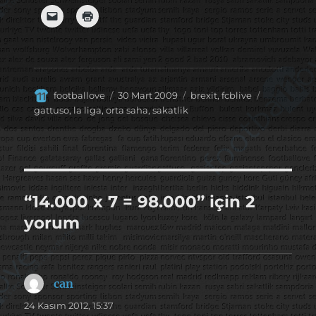
Yazar
Yayın
Kategoriler
Etiketler
footballove
30 Mart 2009
brexit
,
fcblive
tarihi
gattuso
,
la liga
,
orta saha
,
sakatlik
“14.000 x 7 = 98.000” için 2
yorum
can
dedi
ki:
24 Kasım 2012, 15:37