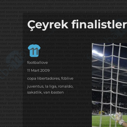
it's the football, that's the football…
footbaLLove
Çeyrek finalistler
Yazar
footballove
Yayın
11 Mart 2009
tarihi
Kategoriler
copa libertadores
,
fcblive
Etiketler
juventus
,
la liga
,
ronaldo
,
sakatlik
,
van basten