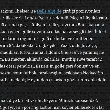
z takımı Chelsea ise
Delle Alpi’de
girdiği pozisyonları
2’lik skorla Londra’ya turla döndü. Maçın büyük kısmı
ü altında geçti. İtalyanlar ilk yarıyı tam önde kapadık
kada gelen golle soyunma odasına tatsız gittiler. İkinci
kalmalarına rağmen 2. golü de bulan ve ümitlenen
rini 82. dakikada Drogba yıktı. Yazık oldu Juve’ye,
nadıkları futbolu ama Hiddink Chelsea’ye yaramış ne
m. Bu maçtan aklımda kalanlar; müthiş Juve taraftarı,
as ötesi penaltısı, Essien’in golle geri dönüşü ve en
ı, sezon sonu futbolu bırakacağını açıklayan Nedved’in
katlık nedeniyle oyundan çıkarken gözlerinin dolu dolu
ak diye bir laf vardır. Bayern Münich karşısında 2
 gol yiyen Sporting Lisbon için söylenebilecek tek laf