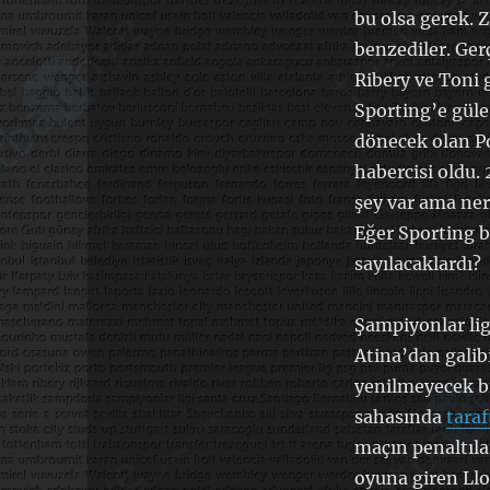
bu olsa gerek. 
benzediler. Ger
Ribery ve Toni g
Sporting’e güle
dönecek olan Po
habercisi oldu. 
şey var ama ner
Eğer Sporting 
sayılacaklardı?
Şampiyonlar lig
Atina’dan galib
yenilmeyecek bi
sahasında
taraf
maçın penaltıla
oyuna giren Llo