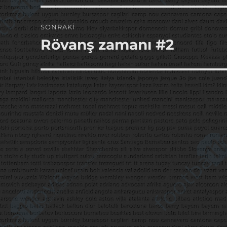
SONRAKI
Rövanş zamanı #2
Sonraki
yazı: