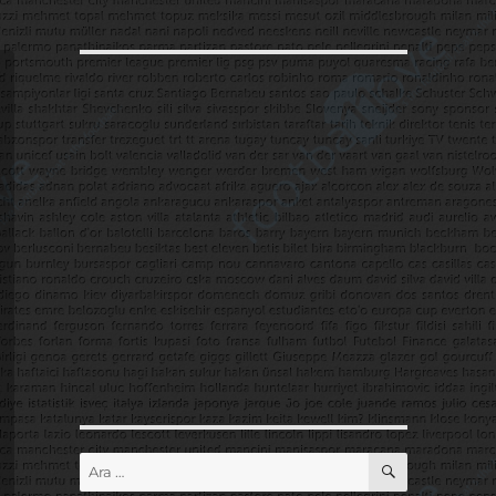
ARA
Ara: