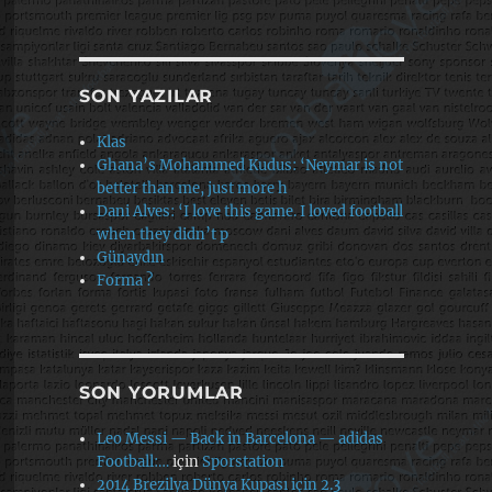
SON YAZILAR
Klas
Ghana’s Mohammed Kudus: ‘Neymar is not
better than me, just more h
Dani Alves: ‘I love this game. I loved football
when they didn’t p
Günaydın
Forma ?
SON YORUMLAR
Leo Messi — Back in Barcelona — adidas
Football:…
için
Sporstation
2014 Brezilya Dünya Kupası için 2.3