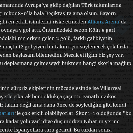
Zamanında Avrupa’ya gidip dağılan Türk takımlarına
çi rekor 8-0’la hala Beşiktaş’ta ama olsun. Bayern,
ibi en etkili isimlerini riske etmeden
Allianz Arena
‘da
 oynaya 7 gol attı. Önümüzdeki sezon Köln’e geri
dolski’nin erken gelen 2 golü, farklı galibiyetin
2 maçta 12 gol yiyen bir takım için söylenecek çok fazla
eden başlasam bilemedim. Merak ettiğim bir şey var.
bu deplasmana gelmeseydi hükmen hangi skorla mağlup
inin sürpriz ekiplerinin mücadelesinde ise Villarreal
iyetle çıkarak beni oldukça şaşırttı. Panathinaikos
r takım değil ama daha önce de söylediğim gibi kendi
tarları
ile çok etkili olabiliyorlar. Skor 1-1 olduğunda ”bu
ra kadar yolu var” diye düşünürken Nihat’ın yerine
rente İspanyollara turu getirdi. Bu turdan sonra