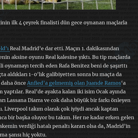
inin ilk 4 çeyrek finalisti dün gece oynanan maçlarla
ld’ı
Real Madrid’e dar etti. Maçın 1. dakikasından
enin aksine oyunu Real kalesine yıktı. Bu tip maçlarda
i oynamayı tercih eden Rafa Benitez beni de şaşırttı
çta aldıkları 1-0’lık galibiyetten sonra bu maçta da
, daha önce
Anfied’a gelmemiş olan Juande Ramos
‘a
m yaptılar. Real’de ayakta kalan iki isim Ocak ayında
arı Lassana Diarra ve cok daha büyük bir farkı önleyen
dı. Liverpool takım olarak çok iyiydi ancak kaptan
ca bir başka oluyor bu takım. Her ne kadar erken gelen
akemin verdiği hatalı penaltı kararı olsa da, Madrid’in
ma şansı hiç yoktu.