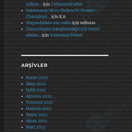
milyon…
için
TutkumuzFutbol
Galatasaray SK vs Chelsea FC Promo –
Champions…
için
K.A
Magandalıkta son nokta
için
selinsss
Dünya Kupası Şampiyonluğu için favori
adidas…
için
Tutkumuz Futbol
ARŞIVLER
Kasım 2022
Ekim 2022
Eylül 2022
Ağustos 2022
Temmuz 2022
Haziran 2022
Mayıs 2022
Nisan 2022
Mart 2022