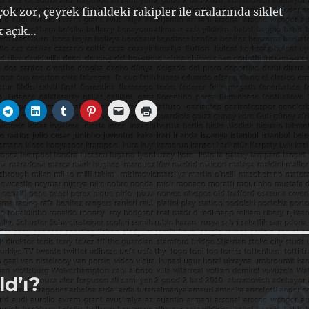
 çok zor, çeyrek finaldeki rakipler ile aralarında siklet
k açık…
d’ı?