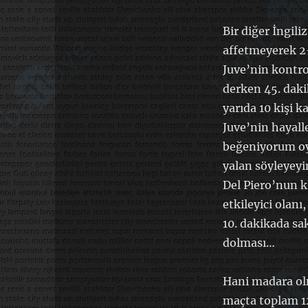
Bir diğer İngili
affetmeyerek 2-
Juve’nin kontrol
derken 45. daki
yarıda 10 kişi 
Juve’nin hayalle
beğeniyorum oy
yalan söyleyeyi
Del Piero’nun kl
etkileyici olan
10. dakikada sa
dolması…
Hani madara olm
maçta toplam 12