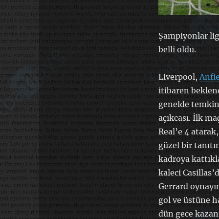
Şampiyonlar lig
belli oldu.
Liverpool,
Anfie
itibaren beklen
genelde temkinl
açıkcası. İlk ma
Real’e 4 atarak
güzel bir tanıtı
kadroya kattıkl
kaleci Casillas’
Gerrard oynayın
gol ve üstüne h
dün gece kazan