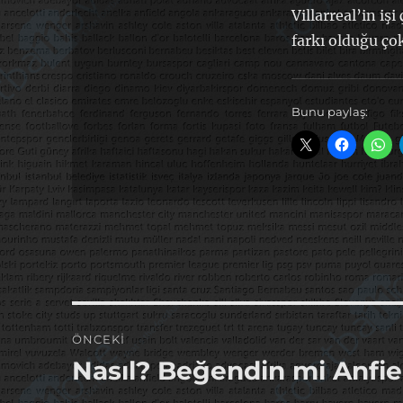
Villarreal’in işi
farkı olduğu ço
Bunu paylaş:
Yazı
ÖNCEKI
gezinmesi
Nasıl? Beğendin mi Anfiel
Önceki
yazı: