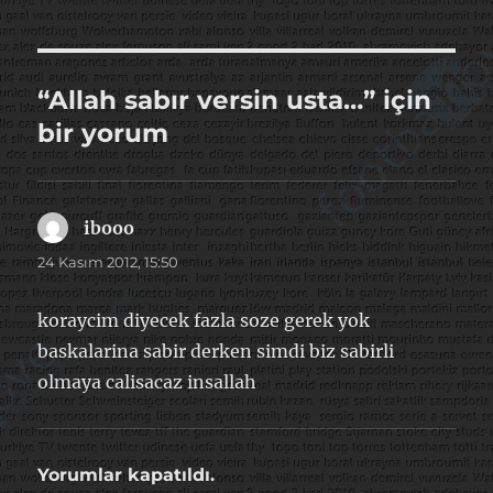
“Allah sabır versin usta…” için
bir yorum
ibooo
dedi
ki:
24 Kasım 2012, 15:50
koraycim diyecek fazla soze gerek yok
baskalarina sabir derken simdi biz sabirli
olmaya calisacaz insallah
Yorumlar kapatıldı.