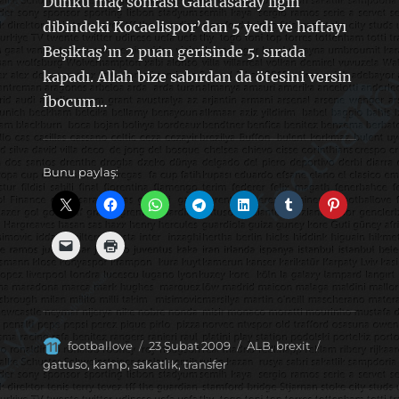
Dünkü maç sonrası Galatasaray ligin
dibindeki Kocaelispor’dan 5 yedi ve haftayı
Beşiktaş’ın 2 puan gerisinde 5. sırada
kapadı. Allah bize sabırdan da ötesini versin
İbocum…
Bunu paylaş:
Yazar
Yayın
Kategoriler
Etiketler
footballove
23 Şubat 2009
ALB
,
brexit
tarihi
gattuso
,
kamp
,
sakatlik
,
transfer