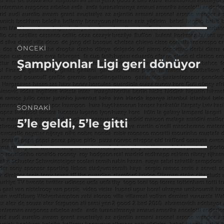
Yazı
ÖNCEKI
gezinmesi
Şampiyonlar Ligi geri dönüyor
Önceki
yazı:
SONRAKI
5’le geldi, 5’le gitti
Sonraki
yazı: