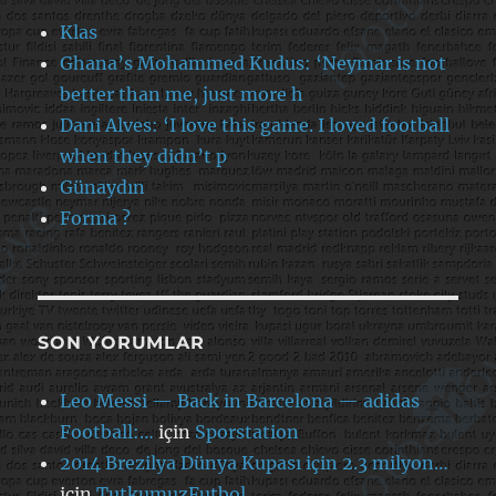
Klas
Ghana’s Mohammed Kudus: ‘Neymar is not
better than me, just more h
Dani Alves: ‘I love this game. I loved football
when they didn’t p
Günaydın
Forma ?
SON YORUMLAR
Leo Messi — Back in Barcelona — adidas
Football:…
için
Sporstation
2014 Brezilya Dünya Kupası için 2.3 milyon…
için
TutkumuzFutbol