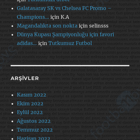
Galatasaray SK vs Chelsea FC Promo –
Champions…
için
K.A
Magandalıkta son nokta
için
selinsss
Dünya Kupası Şampiyonluğu için favori
adidas…
için
Tutkumuz Futbol
ARŞIVLER
Kasım 2022
Ekim 2022
Eylül 2022
Ağustos 2022
Temmuz 2022
Haziran 2022