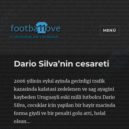
MENÜ
footbaLLove
Dario Silva’nin cesareti
2006 yilinin eylul ayinda gecirdigi trafik
kazasinda kafatasi zedelenen ve sag ayagini
kaybeden Uruguayli eski milli futbolcu Dario
Silva, cocuklar icin yapilan bir hayir macinda
forma giydi ve bir penalti golu atti, helal
olsun…