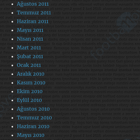
Ağustos 2011
Temmuz 2011
Haziran 2011
Mayıs 2011
Nisan 2011
Mart 2011
Şubat 2011
Ocak 2011
Aralık 2010
Kasım 2010
Ekim 2010
Eylül 2010
Ağustos 2010
Temmuz 2010
Haziran 2010
Mayıs 2010