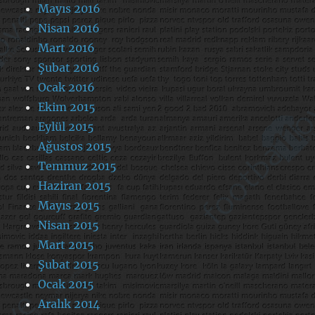
Mayıs 2016
Nisan 2016
Mart 2016
Şubat 2016
Ocak 2016
Ekim 2015
Eylül 2015
Ağustos 2015
Temmuz 2015
Haziran 2015
Mayıs 2015
Nisan 2015
Mart 2015
Şubat 2015
Ocak 2015
Aralık 2014