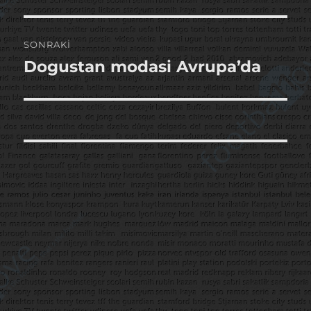
yazı:
SONRAKI
Dogustan modasi Avrupa’da
Sonraki
yazı: