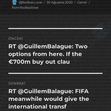
Yazar
Yayın
Kategoriler
Etiketler
@footbaLLove
30 Ağustos 2020
Genel
tarihi
from:footballove
Yazı
ÖNCEKI
gezinmesi
RT @GuillemBalague: Two
Önceki
yazı:
options from here. If the
€700m buy out clau
SONRAKI
RT @GuillemBalague: FIFA
Sonraki
yazı:
meanwhile would give the
international transf