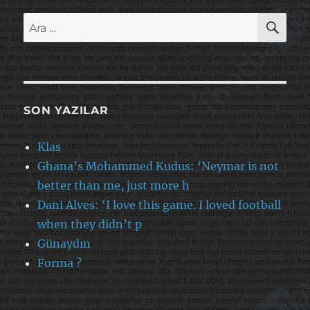
AR
Ara:
SON YAZILAR
Klas
Ghana’s Mohammed Kudus: ‘Neymar is not
better than me, just more h
Dani Alves: ‘I love this game. I loved football
when they didn’t p
Günaydın
Forma ?