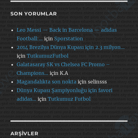
SON YORUMLAR
Leo Messi — Back in Barcelona — adidas
Football:…
için
Sporstation
2014 Brezilya Dünya Kupası için 2.3 milyon…
için
TutkumuzFutbol
Galatasaray SK vs Chelsea FC Promo –
Champions…
için
K.A
Magandalıkta son nokta
için
selinsss
Dünya Kupası Şampiyonluğu için favori
adidas…
için
Tutkumuz Futbol
ARŞIVLER