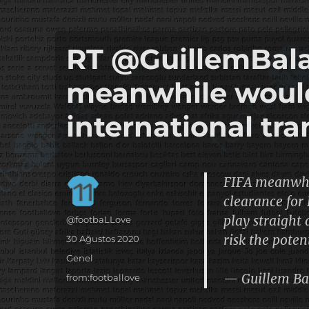
it's the football, that's the football…
footbaLLove
RT @GuillemBala
meanwhile would
international tra
FIFA meanwhil
clearance for
play straight 
Yazar
@footbaLLove
risk the poten
Yayın
30 Ağustos 2020
tarihi
Kategoriler
Genel
— Guillem Ba
Etiketler
from:footballove