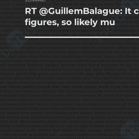
SONRAKI
RT @GuillemBalague: It c
Sonraki
yazı:
figures, so likely mu