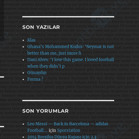
SON YAZILAR
Klas
Ghana’s Mohammed Kudus: ‘Neymar is not
better than me, just more h
Dani Alves: ‘I love this game. I loved football
when they didn’t p
Günaydın
Forma ?
SON YORUMLAR
Leo Messi — Back in Barcelona — adidas
Football:…
için
Sporstation
2014 Brezilya Dünya Kupası için 2.3