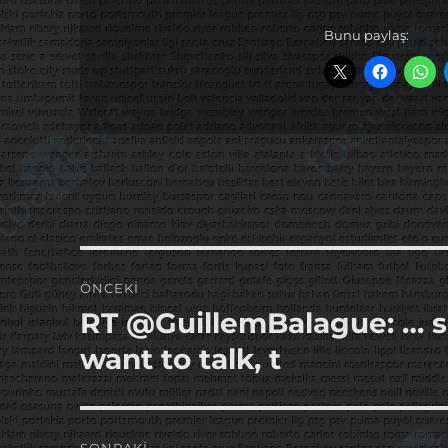
Bunu paylaş:
Yazı
ÖNCEKI
gezinmesi
RT @GuillemBalague: … s
Önceki
yazı:
want to talk, t