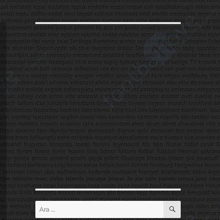
ARA
Ara: