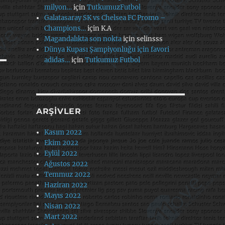
milyon…
için
TutkumuzFutbol
Galatasaray SK vs Chelsea FC Promo –
Champions…
için
K.A
Magandalıkta son nokta
için
selinsss
Dünya Kupası Şampiyonluğu için favori
adidas…
için
Tutkumuz Futbol
ARŞIVLER
Kasım 2022
Ekim 2022
Eylül 2022
Ağustos 2022
Temmuz 2022
Haziran 2022
Mayıs 2022
Nisan 2022
Mart 2022