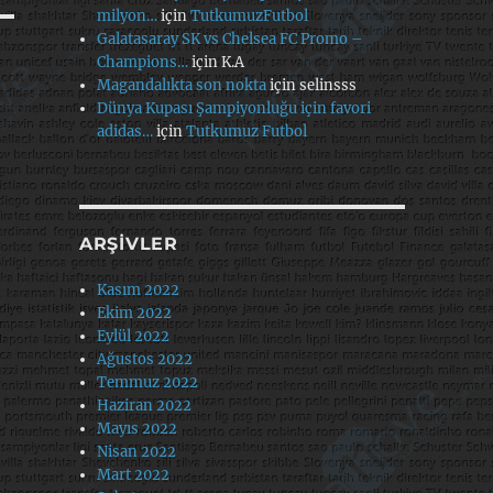
milyon…
için
TutkumuzFutbol
Galatasaray SK vs Chelsea FC Promo –
Champions…
için
K.A
Magandalıkta son nokta
için
selinsss
Dünya Kupası Şampiyonluğu için favori
adidas…
için
Tutkumuz Futbol
ARŞIVLER
Kasım 2022
Ekim 2022
Eylül 2022
Ağustos 2022
Temmuz 2022
Haziran 2022
Mayıs 2022
Nisan 2022
Mart 2022