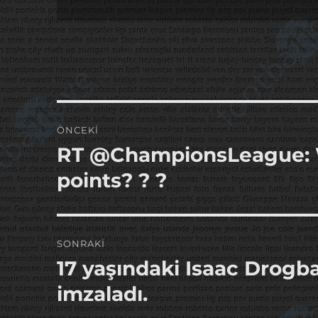
Yazı
ÖNCEKI
gezinmesi
RT @ChampionsLeague: Wh
Önceki
yazı:
points? ? ?
SONRAKI
17 yaşındaki Isaac Drogb
Sonraki
yazı:
imzaladı.