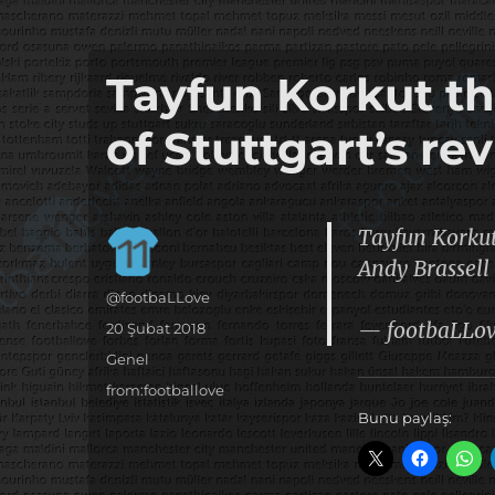
it's the football, that's the football…
footbaLLove
Tayfun Korkut th
of Stuttgart’s re
Tayfun Korkut 
Andy Brassell
Yazar
@footbaLLove
— footbaLLo
Yayın
20 Şubat 2018
tarihi
Kategoriler
Genel
Etiketler
from:footballove
Bunu paylaş: