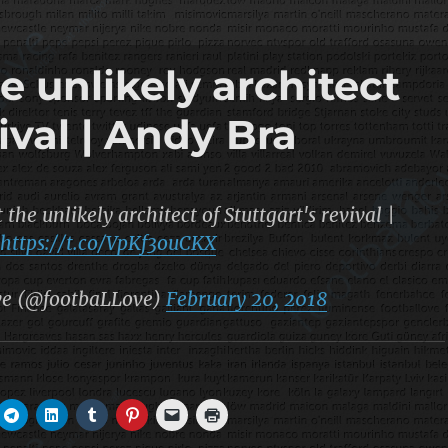
e unlikely architect
vival | Andy Bra
the unlikely architect of Stuttgart's revival |
https://t.co/VpKf3ouCKX
ve (@footbaLLove)
February 20, 2018