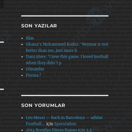
SON YAZILAR
Klas
Ghana’s Mohammed Kudus: ‘Neymar is not
better than me, just more h
Dani Alves: ‘I love this game. I loved football
when they didn’t p
Günaydın
Forma ?
SON YORUMLAR
Leo Messi — Back in Barcelona — adidas
Football:…
için
Sporstation
2014 Brezilya Dünya Kupası için 2.3