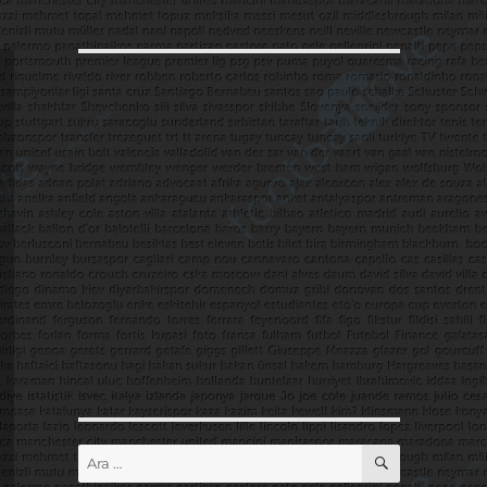
ARA
Ara: