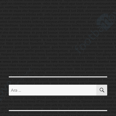
AR
Ara: