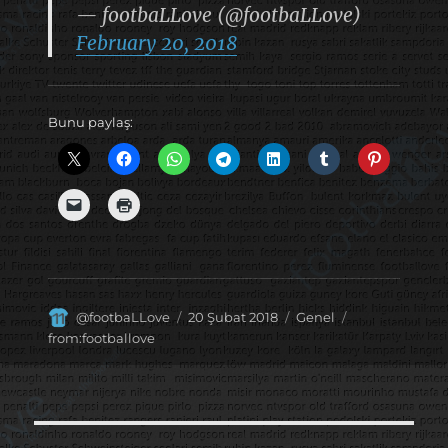
— footbaLLove (@footbaLLove)
February 20, 2018
Bunu paylaş:
Yazar
Yayın
Kategoriler
Etiketler
@footbaLLove
20 Şubat 2018
Genel
tarihi
from:footballove
Yazı