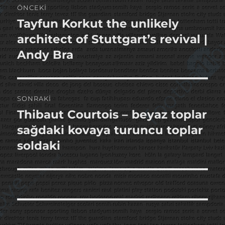
ÖNCEKI
gezinmesi
Tayfun Korkut the unlikely
Önceki
yazı:
architect of Stuttgart’s revival |
Andy Bra
SONRAKI
Thibaut Courtois – beyaz toplar
Sonraki
yazı:
sağdaki kovaya turuncu toplar
soldaki