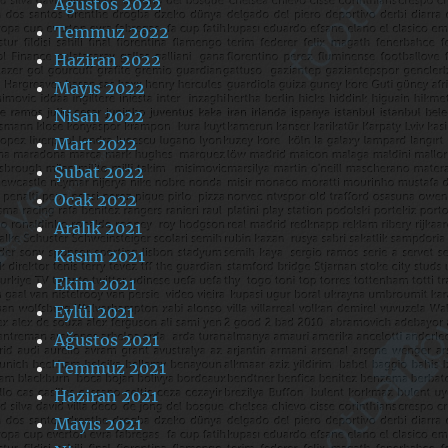
Ağustos 2022
Temmuz 2022
Haziran 2022
Mayıs 2022
Nisan 2022
Mart 2022
Şubat 2022
Ocak 2022
Aralık 2021
Kasım 2021
Ekim 2021
Eylül 2021
Ağustos 2021
Temmuz 2021
Haziran 2021
Mayıs 2021