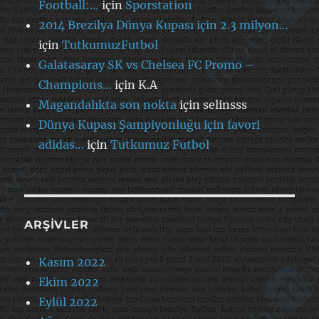
Football:…
için
Sporstation
2014 Brezilya Dünya Kupası için 2.3 milyon…
için
TutkumuzFutbol
Galatasaray SK vs Chelsea FC Promo –
Champions…
için
K.A
Magandalıkta son nokta
için
selinsss
Dünya Kupası Şampiyonluğu için favori
adidas…
için
Tutkumuz Futbol
ARŞIVLER
Kasım 2022
Ekim 2022
Eylül 2022