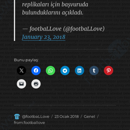
replikaları için başvuruda
bulunduklarını açıkladı.
— footbaLLove (@footbaLLove)
January 23, 2018
Bunu paylaş:
Yazar
Yayın
Kategoriler
Etiketler
@footbaLLove
23 Ocak 2018
Genel
tarihi
from:footballove