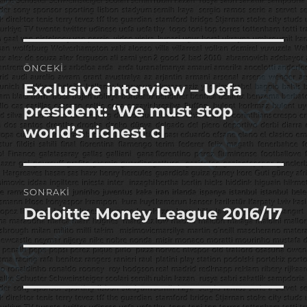
Yazı
ÖNCEKI
gezinmesi
Exclusive interview – Uefa
Önceki
yazı:
president: ‘We must stop
world’s richest cl
SONRAKI
Deloitte Money League 2016/17
Sonraki
yazı: