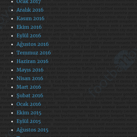
Ocak 2017
Aralık 2016
Kasım 2016
Ekim 2016
Eylül 2016
Ağustos 2016
Temmuz 2016
Haziran 2016
Mayıs 2016
Nisan 2016
Mart 2016
Şubat 2016
Ocak 2016
Ekim 2015
Eylül 2015
Ağustos 2015