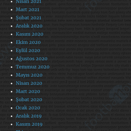
Nisan 2021
Mart 2021
Şubat 2021
Aralık 2020
Kasım 2020
Ekim 2020
Eylül 2020
Ağustos 2020
Temmuz 2020
Mayıs 2020
Nisan 2020
Mart 2020
Şubat 2020
Ocak 2020
Aralık 2019
Kasım 2019