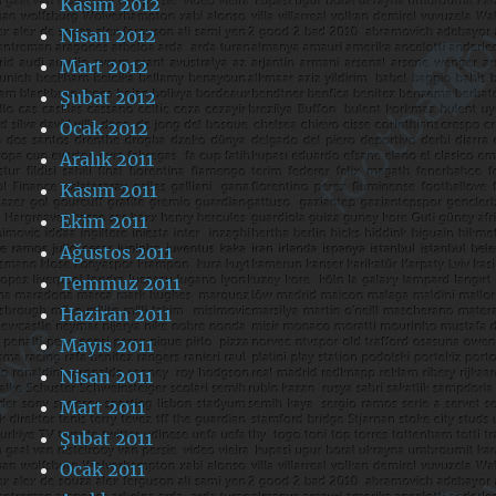
Kasım 2012
Nisan 2012
Mart 2012
Şubat 2012
Ocak 2012
Aralık 2011
Kasım 2011
Ekim 2011
Ağustos 2011
Temmuz 2011
Haziran 2011
Mayıs 2011
Nisan 2011
Mart 2011
Şubat 2011
Ocak 2011