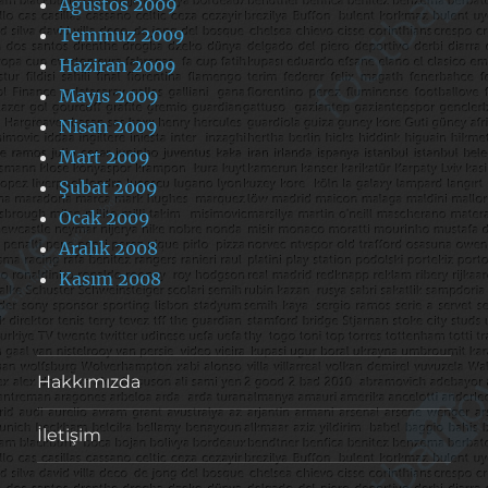
Ağustos 2009
Temmuz 2009
Haziran 2009
Mayıs 2009
Nisan 2009
Mart 2009
Şubat 2009
Ocak 2009
Aralık 2008
Kasım 2008
Hakkımızda
İletişim