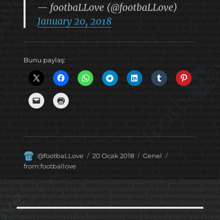
— footbaLLove (@footbaLLove)
January 20, 2018
Bunu paylaş:
Yazar
Yayın
Kategoriler
Etiketler
@footbaLLove
20 Ocak 2018
Genel
tarihi
from:footballove
Yazı