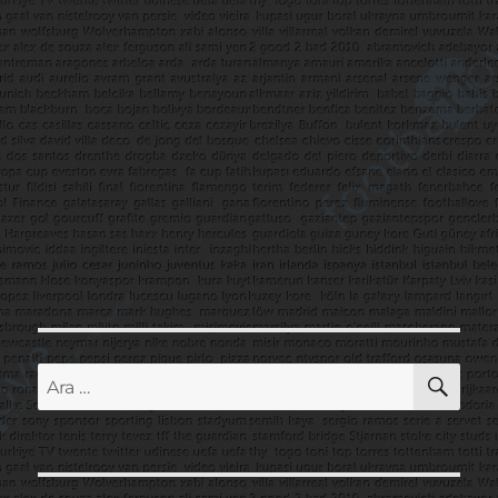
AR
Ara: