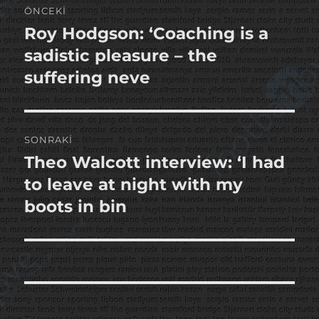
ÖNCEKI
gezinmesi
Roy Hodgson: ‘Coaching is a
Önceki
yazı:
sadistic pleasure – the
suffering neve
SONRAKI
Theo Walcott interview: ‘I had
Sonraki
yazı:
to leave at night with my
boots in bin