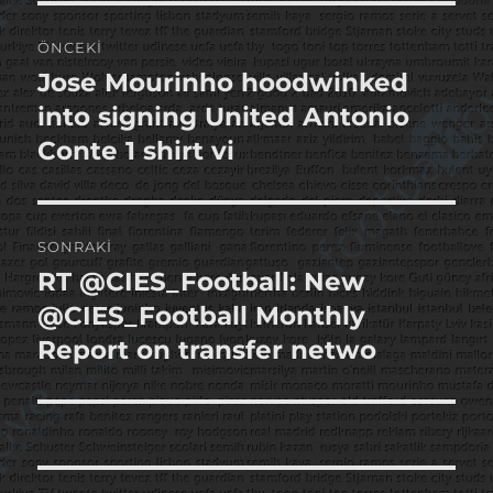
Yazı
ÖNCEKI
gezinmesi
Jose Mourinho hoodwinked
Önceki
yazı:
into signing United Antonio
Conte 1 shirt vi
SONRAKI
RT @CIES_Football: New
Sonraki
yazı:
@CIES_Football Monthly
Report on transfer netwo