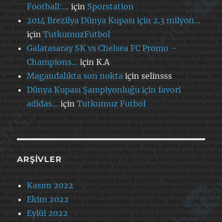
Football:…
için
Sporstation
2014 Brezilya Dünya Kupası için 2.3 milyon…
için
TutkumuzFutbol
Galatasaray SK vs Chelsea FC Promo –
Champions…
için
K.A
Magandalıkta son nokta
için
selinsss
Dünya Kupası Şampiyonluğu için favori
adidas…
için
Tutkumuz Futbol
ARŞIVLER
Kasım 2022
Ekim 2022
Eylül 2022