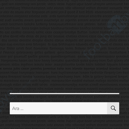
AR
Ara: