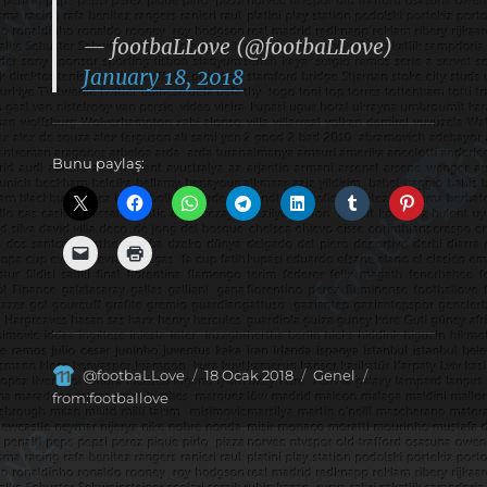
— footbaLLove (@footbaLLove)
January 18, 2018
Bunu paylaş:
Yazar
Yayın
Kategoriler
Etiketler
@footbaLLove
18 Ocak 2018
Genel
tarihi
from:footballove