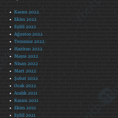
Kasım 2022
Ekim 2022
Eylül 2022
Ağustos 2022
Temmuz 2022
Haziran 2022
Mayıs 2022
Nisan 2022
Mart 2022
Şubat 2022
Ocak 2022
Aralık 2021
Kasım 2021
Ekim 2021
Eylül 2021