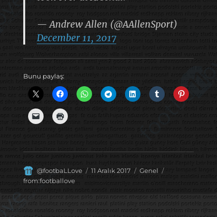
— Andrew Allen (@AAllenSport)
December 11, 2017
Bunu paylaş:
Yazar
Yayın
Kategoriler
Etiketler
@footbaLLove
11 Aralık 2017
Genel
tarihi
from:footballove