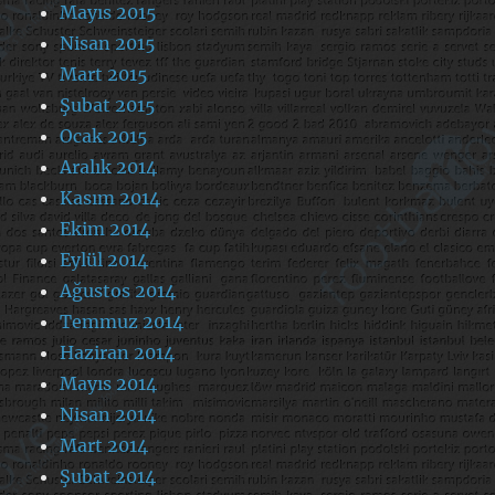
Mayıs 2015
Nisan 2015
Mart 2015
Şubat 2015
Ocak 2015
Aralık 2014
Kasım 2014
Ekim 2014
Eylül 2014
Ağustos 2014
Temmuz 2014
Haziran 2014
Mayıs 2014
Nisan 2014
Mart 2014
Şubat 2014