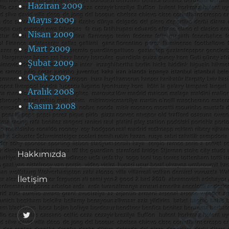
Haziran 2009
Mayıs 2009
Nisan 2009
Mart 2009
Şubat 2009
Ocak 2009
Aralık 2008
Kasım 2008
Hakkımızda
İletişim
@footballove