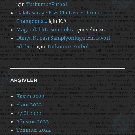
için
TutkumuzFutbol
Galatasaray SK vs Chelsea FC Promo –
Champions…
için
K.A
Magandalıkta son nokta
için
selinsss
Dünya Kupası Şampiyonluğu için favori
adidas…
için
Tutkumuz Futbol
ARŞIVLER
Kasım 2022
Ekim 2022
Eylül 2022
Ağustos 2022
Temmuz 2022