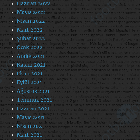
Haziran 2022
Mayıs 2022
Nisan 2022
Mart 2022
Şubat 2022
Ocak 2022
Aralık 2021
Kasım 2021
Ekim 2021
Eylül 2021
Ağustos 2021
Temmuz 2021
Haziran 2021
Mayıs 2021
Nisan 2021
Mart 2021