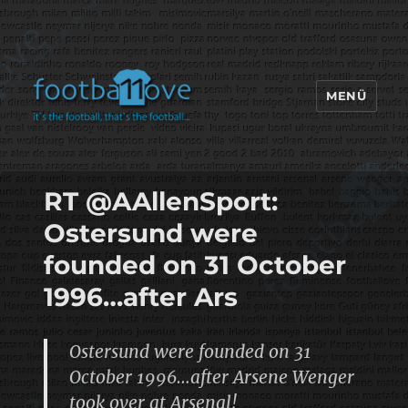
MENÜ
footbaLLove
RT @AAllenSport:
Ostersund were
founded on 31 October
1996…after Ars
Ostersund were founded on 31
October 1996…after Arsene Wenger
took over at Arsenal!