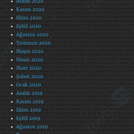
Aralık 2020
Kasım 2020
Ekim 2020
Eylül 2020
Ağustos 2020
Temmuz 2020
Mayıs 2020
Nisan 2020
Mart 2020
Şubat 2020
Ocak 2020
Aralık 2019
Kasım 2019
Ekim 2019
Eylül 2019
Ağustos 2019