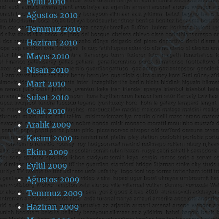
Eylül 2010
Ağustos 2010
Temmuz 2010
Haziran 2010
Mayıs 2010
Nisan 2010
Mart 2010
Şubat 2010
Ocak 2010
Aralık 2009
Kasım 2009
Ekim 2009
Eylül 2009
Ağustos 2009
Temmuz 2009
Haziran 2009