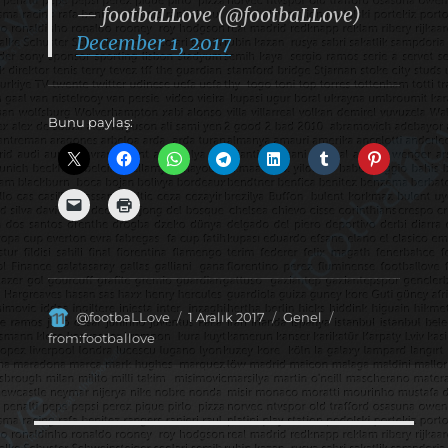
— footbaLLove (@footbaLLove)
December 1, 2017
Bunu paylaş:
Yazar
Yayın
Kategoriler
Etiketler
@footbaLLove
1 Aralık 2017
Genel
tarihi
from:footballove
Yazı