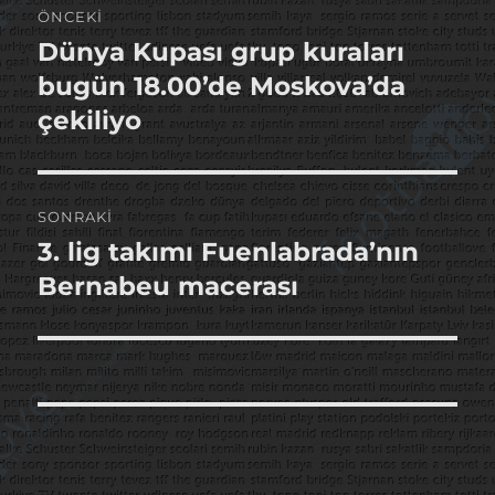
ÖNCEKI
gezinmesi
Dünya Kupası grup kuraları
Önceki
yazı:
bugün 18.00’de Moskova’da
çekiliyo
SONRAKI
3. lig takımı Fuenlabrada’nın
Sonraki
yazı:
Bernabeu macerası