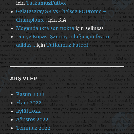
için
TutkumuzFutbol
Galatasaray SK vs Chelsea FC Promo –
Champions…
için
K.A
Magandalıkta son nokta
için
selinsss
Dünya Kupası Şampiyonluğu için favori
adidas…
için
Tutkumuz Futbol
ARŞIVLER
Kasım 2022
Ekim 2022
Eylül 2022
Ağustos 2022
Temmuz 2022