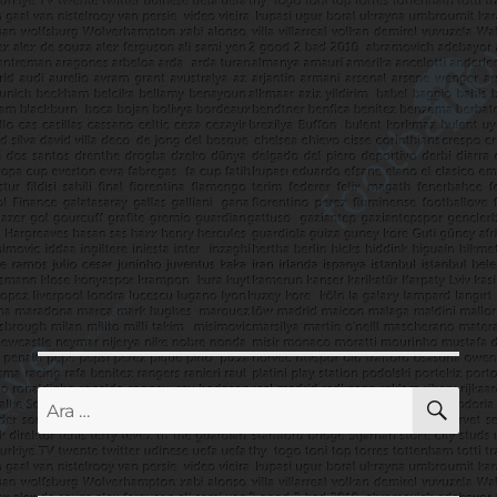
AR
Ara: