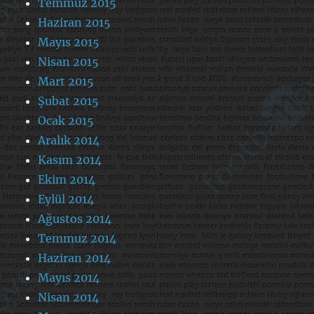
Temmuz 2015
Haziran 2015
Mayıs 2015
Nisan 2015
Mart 2015
Şubat 2015
Ocak 2015
Aralık 2014
Kasım 2014
Ekim 2014
Eylül 2014
Ağustos 2014
Temmuz 2014
Haziran 2014
Mayıs 2014
Nisan 2014