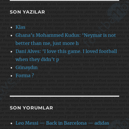
SON YAZILAR
Klas
Ghana’s Mohammed Kudus: ‘Neymar is not
better than me, just more h
Dani Alves: ‘I love this game. I loved football
when they didn’t p
Günaydın
Forma ?
SON YORUMLAR
Leo Messi — Back in Barcelona — adidas