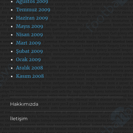
Ağustos 2009
Temmuz 2009
Haziran 2009
Mayıs 2009
Nisan 2009
Mart 2009
Şubat 2009
Ocak 2009
Aralık 2008
Kasım 2008
Hakkımızda
İletişim