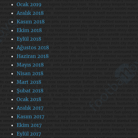
Ocak 2019
Aralık 2018
Kasım 2018
Ekim 2018
Eylül 2018
Ağustos 2018
Haziran 2018
Mayıs 2018
Nisan 2018
Mart 2018
Şubat 2018
Ocak 2018
Aralık 2017
Kasım 2017
Ekim 2017
Eylül 2017