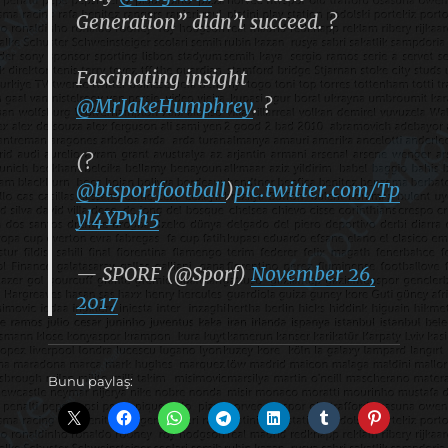
Generation” didn’t succeed. ?
Fascinating insight
@MrJakeHumphrey
. ?
(?
@btsportfootball
)
pic.twitter.com/Tp
yl4YPvh5
— SPORF (@Sporf)
November 26,
2017
Bunu paylaş: