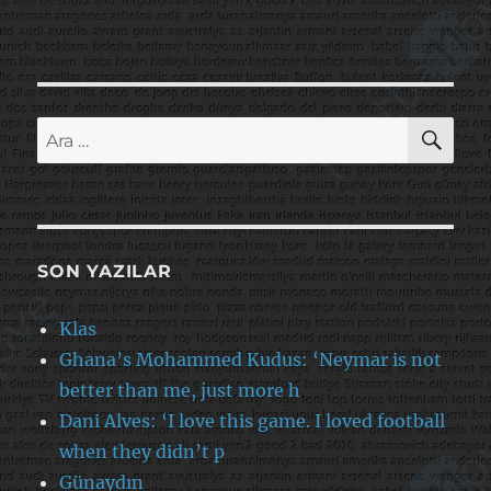
AR
Ara:
SON YAZILAR
Klas
Ghana’s Mohammed Kudus: ‘Neymar is not
better than me, just more h
Dani Alves: ‘I love this game. I loved football
when they didn’t p
Günaydın