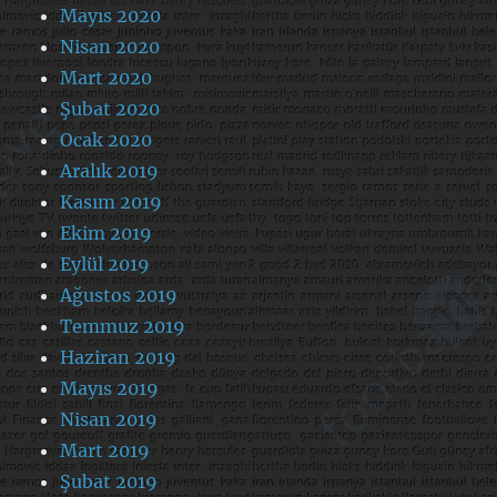
Mayıs 2020
Nisan 2020
Mart 2020
Şubat 2020
Ocak 2020
Aralık 2019
Kasım 2019
Ekim 2019
Eylül 2019
Ağustos 2019
Temmuz 2019
Haziran 2019
Mayıs 2019
Nisan 2019
Mart 2019
Şubat 2019