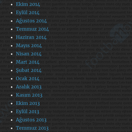
Ekim 2014
Eylül 2014
Ağustos 2014
Temmuz 2014
Haziran 2014
Mayıs 2014
Nisan 2014
Mart 2014
Şubat 2014
Ocak 2014
Aralık 2013
Kasım 2013
Ekim 2013
Eylül 2013
Ağustos 2013
Temmuz 2013