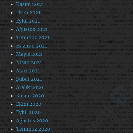
Kasım 2021
Ekim 2021
Eylül 2021
Ağustos 2021
Temmuz 2021
Haziran 2021
Mayıs 2021
Nisan 2021
Mart 2021
Şubat 2021
Aralık 2020
Kasım 2020
Ekim 2020
Eylül 2020
Ağustos 2020
Temmuz 2020