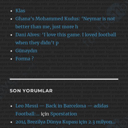
Klas
Ghana’s Mohammed Kudus: ‘Neymar is not
better than me, just more h
Dani Alves: ‘I love this game. I loved football
when they didn’t p
Günaydın
Forma ?
SON YORUMLAR
Leo Messi — Back in Barcelona — adidas
Football:…
için
Sporstation
2014 Brezilya Dünya Kupası için 2.3 milyon…