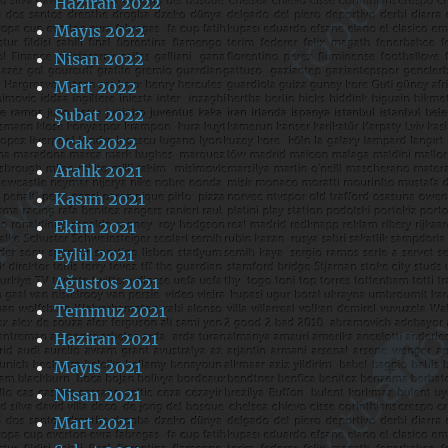
Haziran 2022
Mayıs 2022
Nisan 2022
Mart 2022
Şubat 2022
Ocak 2022
Aralık 2021
Kasım 2021
Ekim 2021
Eylül 2021
Ağustos 2021
Temmuz 2021
Haziran 2021
Mayıs 2021
Nisan 2021
Mart 2021