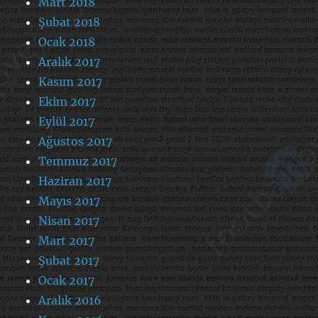
Mart 2018
Şubat 2018
Ocak 2018
Aralık 2017
Kasım 2017
Ekim 2017
Eylül 2017
Ağustos 2017
Temmuz 2017
Haziran 2017
Mayıs 2017
Nisan 2017
Mart 2017
Şubat 2017
Ocak 2017
Aralık 2016