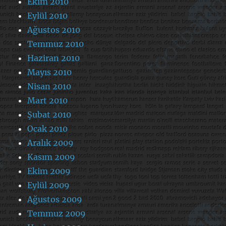
Ekim 2010
Eylül 2010
Ağustos 2010
Temmuz 2010
Haziran 2010
Mayıs 2010
Nisan 2010
Mart 2010
Şubat 2010
Ocak 2010
Aralık 2009
Kasım 2009
Ekim 2009
Eylül 2009
Ağustos 2009
Temmuz 2009