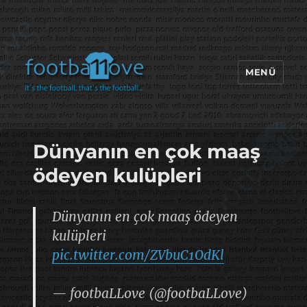
MENÜ
footbaLLove
Dünyanın en çok maaş
ödeyen kulüpleri
Dünyanın en çok maaş ödeyen
kulüpleri
pic.twitter.com/ZVbuC1OdKl
— footbaLLove (@footbaLLove)