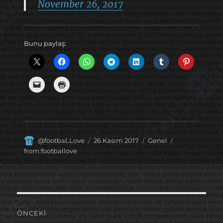
November 26, 2017
Bunu paylaş:
Yazar
Yayın
Kategoriler
Etiketler
@footbaLLove
26 Kasım 2017
Genel
tarihi
from:footballove
Yazı
ÖNCEKI