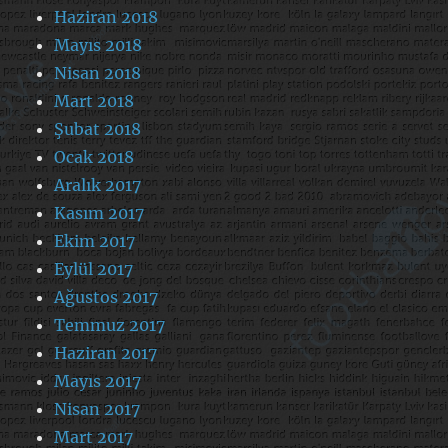
Haziran 2018
Mayıs 2018
Nisan 2018
Mart 2018
Şubat 2018
Ocak 2018
Aralık 2017
Kasım 2017
Ekim 2017
Eylül 2017
Ağustos 2017
Temmuz 2017
Haziran 2017
Mayıs 2017
Nisan 2017
Mart 2017