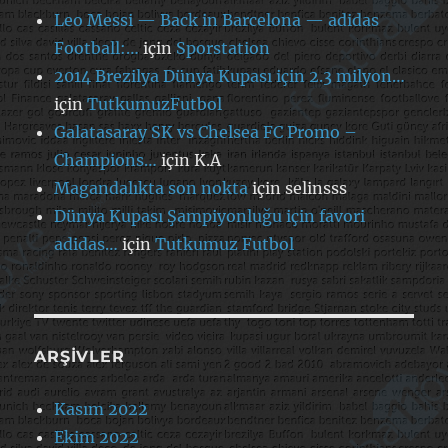
Leo Messi — Back in Barcelona — adidas
Football:…
için
Sporstation
2014 Brezilya Dünya Kupası için 2.3 milyon…
için
TutkumuzFutbol
Galatasaray SK vs Chelsea FC Promo –
Champions…
için
K.A
Magandalıkta son nokta
için
selinsss
Dünya Kupası Şampiyonluğu için favori
adidas…
için
Tutkumuz Futbol
ARŞIVLER
Kasım 2022
Ekim 2022