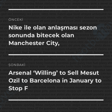
Yazı
ÖNCEKI
gezinmesi
Nike ile olan anlaşması sezon
Önceki
yazı:
sonunda bitecek olan
Manchester City,
SONRAKI
Arsenal ‘Willing’ to Sell Mesut
Sonraki
yazı:
Ozil to Barcelona in January to
Stop F