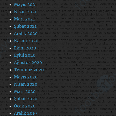
Mayıs 2021
Nisan 2021
Mart 2021
Şubat 2021
Aralık 2020
Kasım 2020
Ekim 2020
Eylül 2020
Ağustos 2020
Temmuz 2020
Mayıs 2020
Nisan 2020
Mart 2020
Şubat 2020
Ocak 2020
Aralık 2019