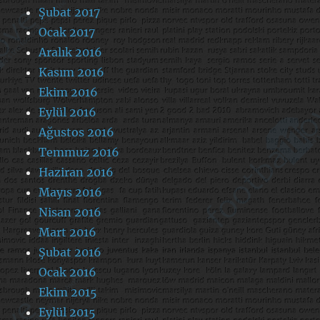
Şubat 2017
Ocak 2017
Aralık 2016
Kasım 2016
Ekim 2016
Eylül 2016
Ağustos 2016
Temmuz 2016
Haziran 2016
Mayıs 2016
Nisan 2016
Mart 2016
Şubat 2016
Ocak 2016
Ekim 2015
Eylül 2015