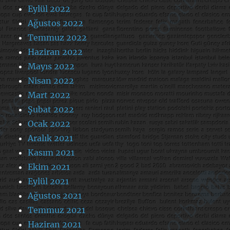
Eylül 2022
Ağustos 2022
Temmuz 2022
Haziran 2022
Mayıs 2022
Nisan 2022
Mart 2022
Şubat 2022
Ocak 2022
Aralık 2021
Kasım 2021
Ekim 2021
Eylül 2021
Ağustos 2021
Temmuz 2021
Haziran 2021