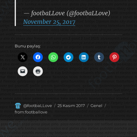
— footbaLLove (@footbaLLove)
November 25, 2017
Bunu paylaş:
Yazar
Yayın
Kategoriler
Etiketler
@footbaLLove
25 Kasım 2017
Genel
tarihi
from:footballove