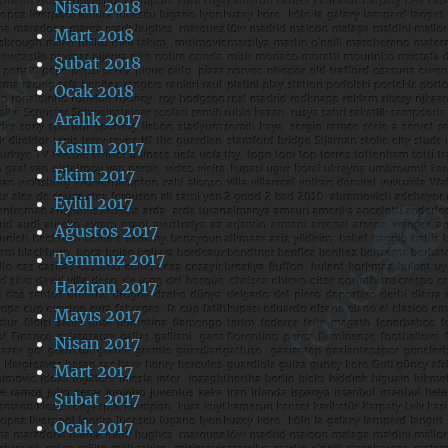
Nisan 2018
Mart 2018
Şubat 2018
Ocak 2018
Aralık 2017
Kasım 2017
Ekim 2017
Eylül 2017
Ağustos 2017
Temmuz 2017
Haziran 2017
Mayıs 2017
Nisan 2017
Mart 2017
Şubat 2017
Ocak 2017