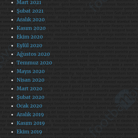
Mart 2021
Şubat 2021
Aralık 2020
Kasım 2020
Ekim 2020
Eylül 2020
Ağustos 2020
Temmuz 2020
Mayıs 2020
Nisan 2020
Mart 2020
Şubat 2020
Ocak 2020
Aralık 2019
Kasım 2019
Ekim 2019