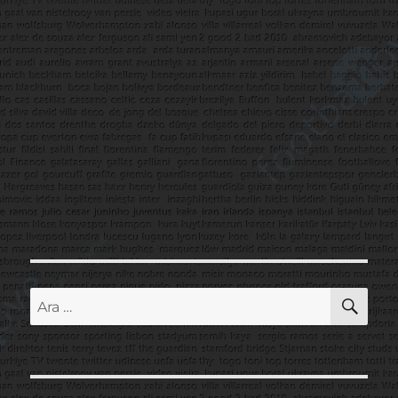
AR
Ara: