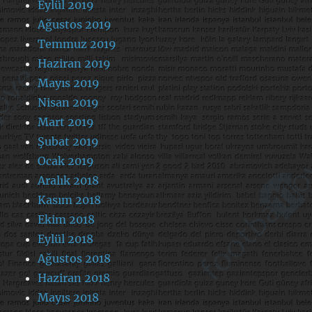
Eylül 2019
Ağustos 2019
Temmuz 2019
Haziran 2019
Mayıs 2019
Nisan 2019
Mart 2019
Şubat 2019
Ocak 2019
Aralık 2018
Kasım 2018
Ekim 2018
Eylül 2018
Ağustos 2018
Haziran 2018
Mayıs 2018