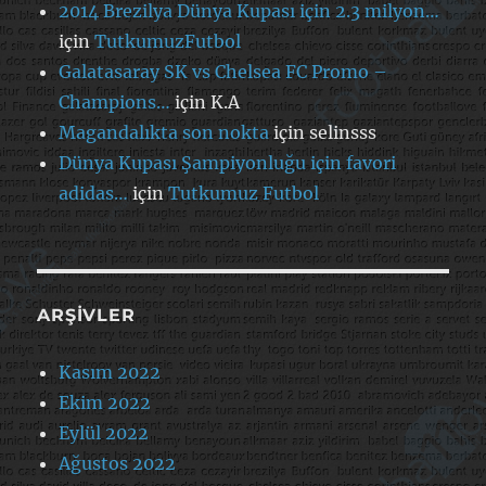
2014 Brezilya Dünya Kupası için 2.3 milyon…
için
TutkumuzFutbol
Galatasaray SK vs Chelsea FC Promo –
Champions…
için
K.A
Magandalıkta son nokta
için
selinsss
Dünya Kupası Şampiyonluğu için favori
adidas…
için
Tutkumuz Futbol
ARŞIVLER
Kasım 2022
Ekim 2022
Eylül 2022
Ağustos 2022