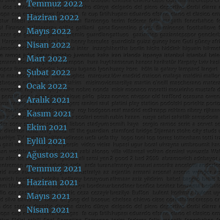
Temmuz 2022
Haziran 2022
Mayıs 2022
Nisan 2022
Mart 2022
Şubat 2022
Ocak 2022
Aralık 2021
Kasım 2021
Ekim 2021
Eylül 2021
Ağustos 2021
Temmuz 2021
Haziran 2021
Mayıs 2021
Nisan 2021