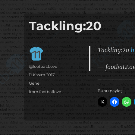
it's the football, that's the football…
footbaLLove
Tackling:20
Tackling:20
h
— footbaLLo
Yazar
@footbaLLove
Yayın
11 Kasım 2017
tarihi
Kategoriler
Genel
Bunu paylaş:
Etiketler
from:footballove