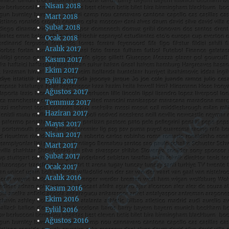
Nisan 2018
Mart 2018
Şubat 2018
Ocak 2018
Aralık 2017
Kasım 2017
Ekim 2017
Eylül 2017
Ağustos 2017
Temmuz 2017
Haziran 2017
Mayıs 2017
Nisan 2017
Mart 2017
Şubat 2017
Ocak 2017
Aralık 2016
Kasım 2016
Ekim 2016
Eylül 2016
Ağustos 2016