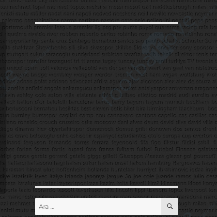
ARA
Ara: