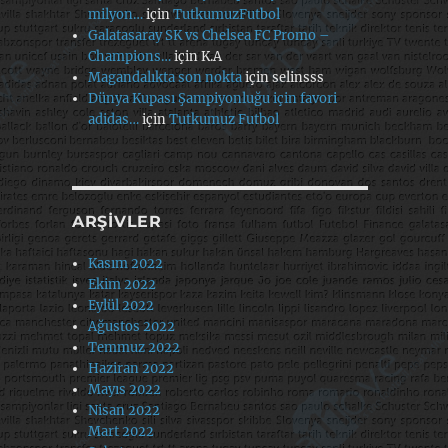
milyon…
için
TutkumuzFutbol
Galatasaray SK vs Chelsea FC Promo –
Champions…
için
K.A
Magandalıkta son nokta
için
selinsss
Dünya Kupası Şampiyonluğu için favori
adidas…
için
Tutkumuz Futbol
ARŞIVLER
Kasım 2022
Ekim 2022
Eylül 2022
Ağustos 2022
Temmuz 2022
Haziran 2022
Mayıs 2022
Nisan 2022
Mart 2022