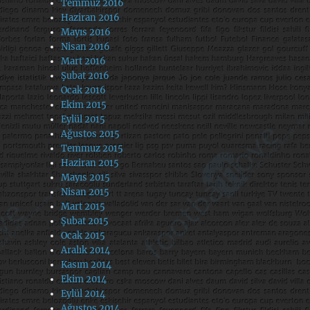
Temmuz 2016
Haziran 2016
Mayıs 2016
Nisan 2016
Mart 2016
Şubat 2016
Ocak 2016
Ekim 2015
Eylül 2015
Ağustos 2015
Temmuz 2015
Haziran 2015
Mayıs 2015
Nisan 2015
Mart 2015
Şubat 2015
Ocak 2015
Aralık 2014
Kasım 2014
Ekim 2014
Eylül 2014
Ağustos 2014