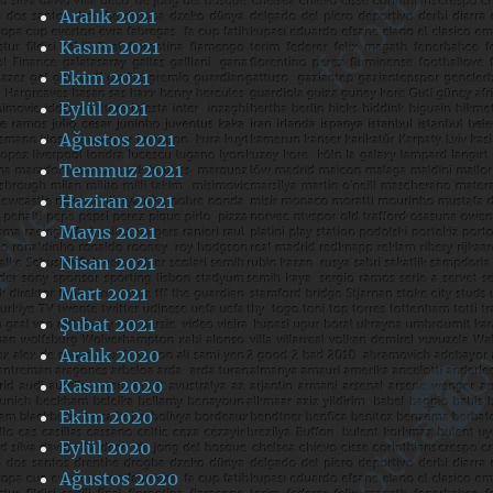
Aralık 2021
Kasım 2021
Ekim 2021
Eylül 2021
Ağustos 2021
Temmuz 2021
Haziran 2021
Mayıs 2021
Nisan 2021
Mart 2021
Şubat 2021
Aralık 2020
Kasım 2020
Ekim 2020
Eylül 2020
Ağustos 2020