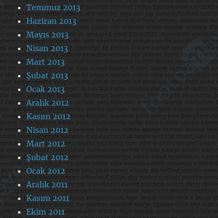
Temmuz 2013
Haziran 2013
Mayıs 2013
Nisan 2013
Mart 2013
Şubat 2013
Ocak 2013
Aralık 2012
Kasım 2012
Nisan 2012
Mart 2012
Şubat 2012
Ocak 2012
Aralık 2011
Kasım 2011
Ekim 2011