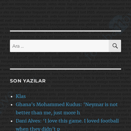
AR
Ara:
SON YAZILAR
Klas
Ghana’s Mohammed Kudus: ‘Neymar is not
better than me, just more h
Dani Alves: ‘I love this game. I loved football
when they didn’t p