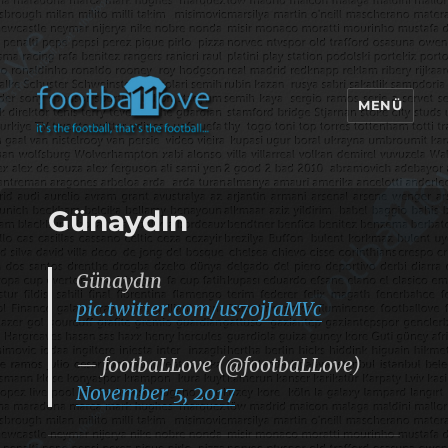
MENÜ
footbaLLove
Günaydın
Günaydın
pic.twitter.com/us70jJaMVc
— footbaLLove (@footbaLLove)
November 5, 2017