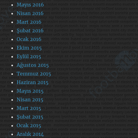
Mayıs 2016
Nisan 2016
Mart 2016
Şubat 2016
Ocak 2016
Ekim 2015
Eylül 2015
Ağustos 2015
Temmuz 2015
Haziran 2015
Mayıs 2015
Nisan 2015
Mart 2015
Şubat 2015
Ocak 2015
Aralık 2014