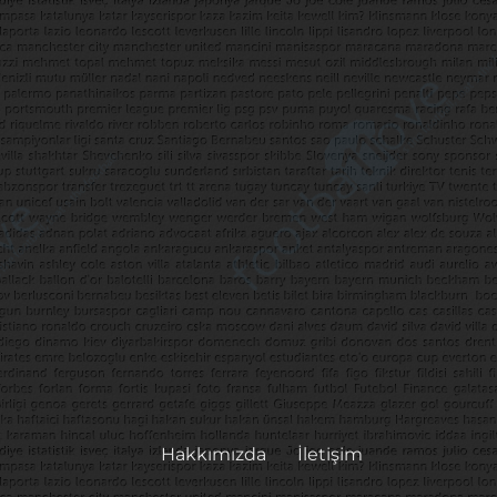
Hakkımızda
İletişim