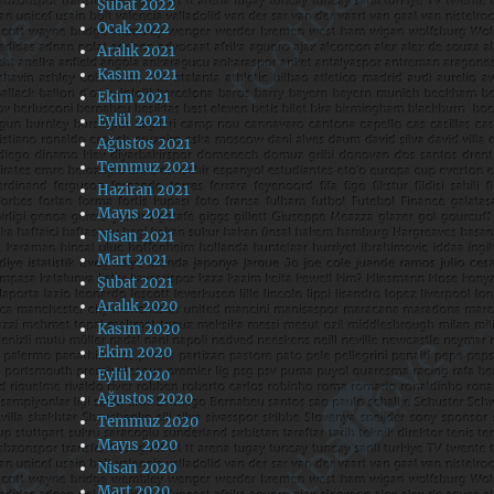
Şubat 2022
Ocak 2022
Aralık 2021
Kasım 2021
Ekim 2021
Eylül 2021
Ağustos 2021
Temmuz 2021
Haziran 2021
Mayıs 2021
Nisan 2021
Mart 2021
Şubat 2021
Aralık 2020
Kasım 2020
Ekim 2020
Eylül 2020
Ağustos 2020
Temmuz 2020
Mayıs 2020
Nisan 2020
Mart 2020