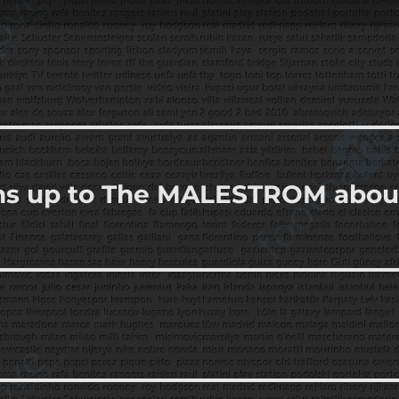
ns up to The MALESTROM abou