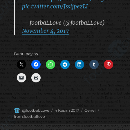
pic.twitter.com/JssijpezLI
— footbaLLove (@footbaLLove)
November 4, 2017
Bunu paylaş:
Yazar
Yayın
Kategoriler
Etiketler
@footbaLLove
4 Kasım 2017
Genel
tarihi
from:footballove