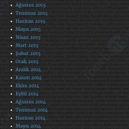
Ağustos 2015
Temmuz 2015
Haziran 2015
Mayıs 2015
Nisan 2015
Mart 2015
Şubat 2015
Ocak 2015
Aralık 2014
Kasım 2014
Ekim 2014
Eylül 2014
Ağustos 2014
Temmuz 2014
Haziran 2014
Mayıs 2014