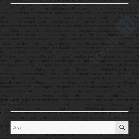
AR
Ara: