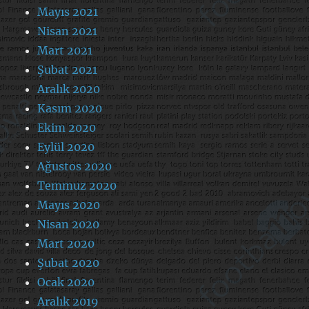
Mayıs 2021
Nisan 2021
Mart 2021
Şubat 2021
Aralık 2020
Kasım 2020
Ekim 2020
Eylül 2020
Ağustos 2020
Temmuz 2020
Mayıs 2020
Nisan 2020
Mart 2020
Şubat 2020
Ocak 2020
Aralık 2019