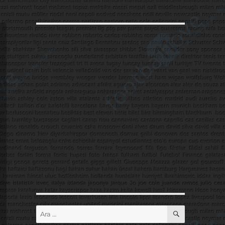
ARA
Ara: