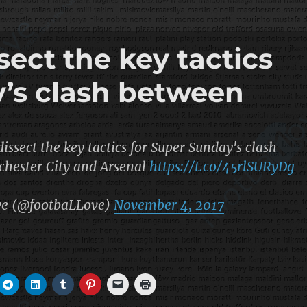
sect the key tactics
y’s clash between
issect the key tactics for Super Sunday's clash
hester City and Arsenal
https://t.co/45rlSURyDg
ve (@footbaLLove)
November 4, 2017