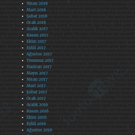
Nisan 2018
Mart 2018
Şubat 2018
Ocak 2018
Aralık 2017
Kasım 2017
Ekim 2017
Eylül 2017
Ağustos 2017
Temmuz 2017
Haziran 2017
Mayıs 2017
Nisan 2017
Mart 2017
Şubat 2017
Ocak 2017
Aralık 2016
Kasım 2016
Ekim 2016
Eylül 2016
Ağustos 2016