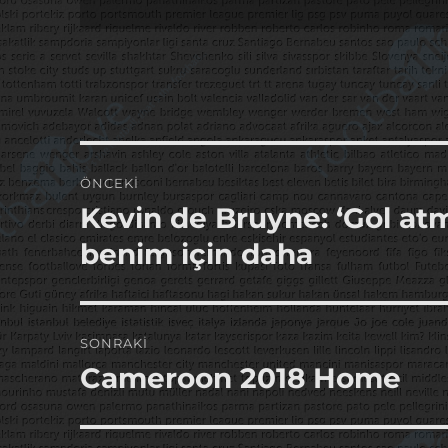
Yazı
ÖNCEKI
gezinmesi
Kevin de Bruyne: ‘Gol at
Önceki
yazı:
benim için daha
SONRAKI
Cameroon 2018 Home
Sonraki
yazı: