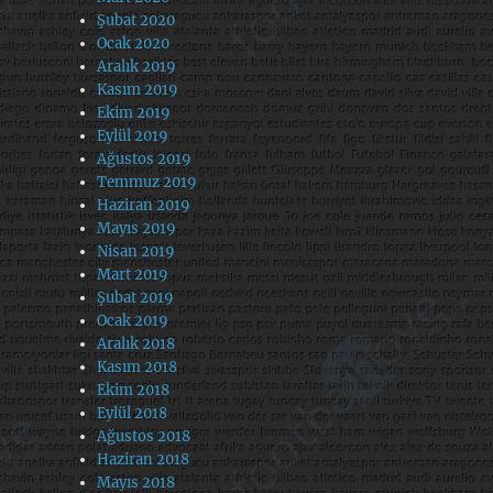
Şubat 2020
Ocak 2020
Aralık 2019
Kasım 2019
Ekim 2019
Eylül 2019
Ağustos 2019
Temmuz 2019
Haziran 2019
Mayıs 2019
Nisan 2019
Mart 2019
Şubat 2019
Ocak 2019
Aralık 2018
Kasım 2018
Ekim 2018
Eylül 2018
Ağustos 2018
Haziran 2018
Mayıs 2018