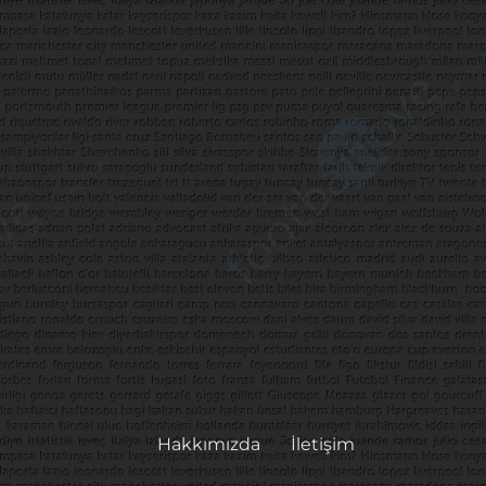
Hakkımızda
İletişim