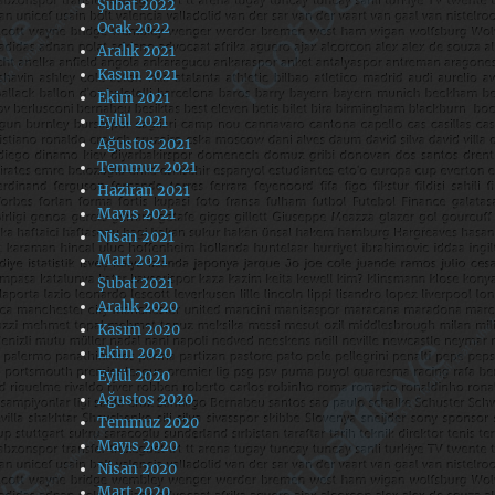
Şubat 2022
Ocak 2022
Aralık 2021
Kasım 2021
Ekim 2021
Eylül 2021
Ağustos 2021
Temmuz 2021
Haziran 2021
Mayıs 2021
Nisan 2021
Mart 2021
Şubat 2021
Aralık 2020
Kasım 2020
Ekim 2020
Eylül 2020
Ağustos 2020
Temmuz 2020
Mayıs 2020
Nisan 2020
Mart 2020