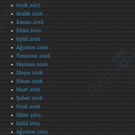
Ocak 2017
Aralık 2016
Kasım 2016
Ekim 2016
Eylül 2016
Ağustos 2016
Temmuz 2016
Haziran 2016
Mayıs 2016
Nisan 2016
Mart 2016
Şubat 2016
Ocak 2016
Ekim 2015
Eylül 2015
Ağustos 2015