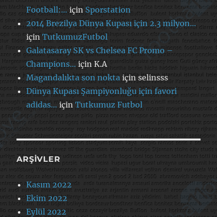
Football:…
için
Sporstation
2014 Brezilya Dünya Kupası için 2.3 milyon…
için
TutkumuzFutbol
Galatasaray SK vs Chelsea FC Promo –
Champions…
için
K.A
Magandalıkta son nokta
için
selinsss
Dünya Kupası Şampiyonluğu için favori
adidas…
için
Tutkumuz Futbol
ARŞIVLER
Kasım 2022
Ekim 2022
Eylül 2022