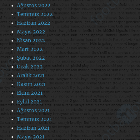
Ağustos 2022
Temmuz 2022
Haziran 2022
Mayıs 2022
Nisan 2022
Mart 2022
Şubat 2022
Ocak 2022
Aralık 2021
Kasım 2021
Ekim 2021
Eylül 2021
Ağustos 2021
Temmuz 2021
Haziran 2021
Mayıs 2021