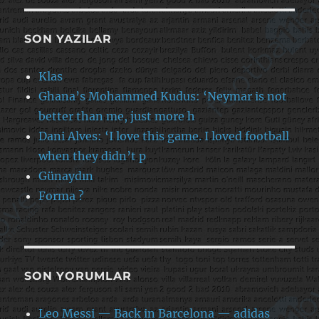
SON YAZILAR
Klas
Ghana’s Mohammed Kudus: ‘Neymar is not
better than me, just more h
Dani Alves: ‘I love this game. I loved football
when they didn’t p
Günaydın
Forma ?
SON YORUMLAR
Leo Messi — Back in Barcelona — adidas