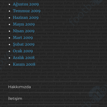
Ağustos 2009
Temmuz 2009
Haziran 2009
Mayıs 2009
Nisan 2009
Mart 2009
Şubat 2009
Ocak 2009
Aralık 2008
Kasım 2008
Hakkımızda
İletişim