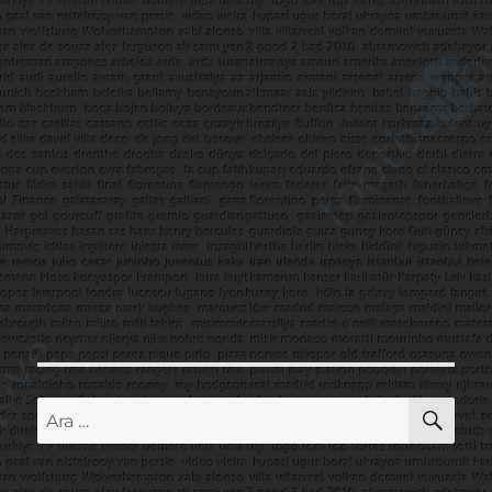
AR
Ara: