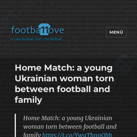
MENÜ
footbaLLove
Home Match: a young
Ukrainian woman torn
between football and
family
Home Match: a young Ukrainian
woman torn between football and
family
https://t.co/Yw9Thn0Qbh