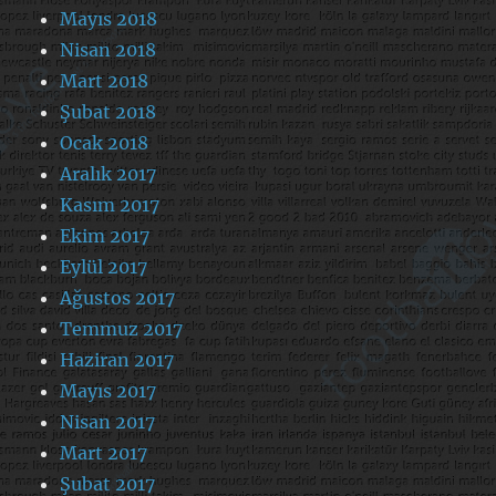
Mayıs 2018
Nisan 2018
Mart 2018
Şubat 2018
Ocak 2018
Aralık 2017
Kasım 2017
Ekim 2017
Eylül 2017
Ağustos 2017
Temmuz 2017
Haziran 2017
Mayıs 2017
Nisan 2017
Mart 2017
Şubat 2017