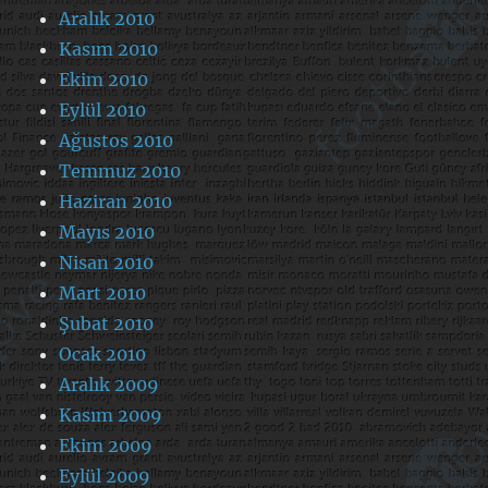
Aralık 2010
Kasım 2010
Ekim 2010
Eylül 2010
Ağustos 2010
Temmuz 2010
Haziran 2010
Mayıs 2010
Nisan 2010
Mart 2010
Şubat 2010
Ocak 2010
Aralık 2009
Kasım 2009
Ekim 2009
Eylül 2009