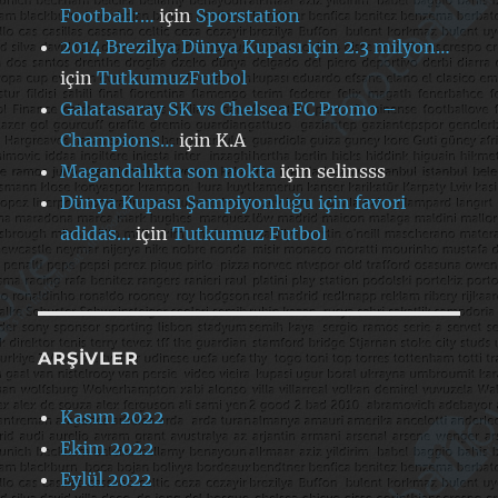
Football:…
için
Sporstation
2014 Brezilya Dünya Kupası için 2.3 milyon…
için
TutkumuzFutbol
Galatasaray SK vs Chelsea FC Promo –
Champions…
için
K.A
Magandalıkta son nokta
için
selinsss
Dünya Kupası Şampiyonluğu için favori
adidas…
için
Tutkumuz Futbol
ARŞIVLER
Kasım 2022
Ekim 2022
Eylül 2022