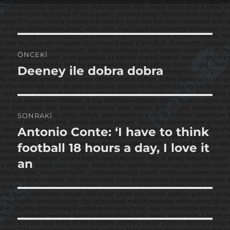
Yazı
ÖNCEKI
gezinmesi
Deeney ile dobra dobra
Önceki
yazı:
SONRAKI
Antonio Conte: ‘I have to think
Sonraki
yazı:
football 18 hours a day, I love it
an