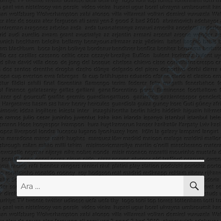
AR
Ara: