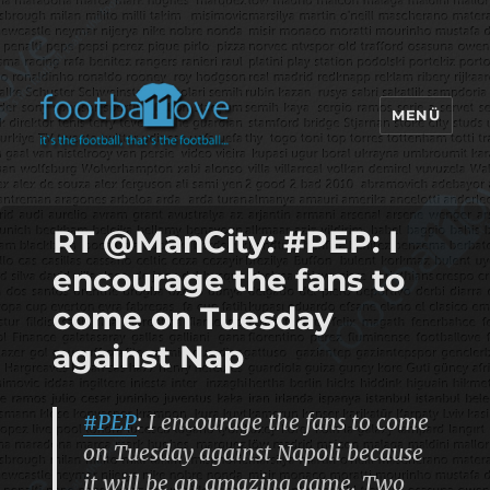
MENÜ
footbaLLove
RT @ManCity: #PEP: I
encourage the fans to
come on Tuesday
against Nap
#PEP
: I encourage the fans to come
on Tuesday against Napoli because
it will be an amazing game. Two