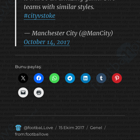
teams with similar styles.
#cityvstoke
— Manchester City (@ManCity)
October 14, 2017
Bunu paylaş:
Yazar
Yayın
Kategoriler
Etiketler
@footbaLLove
15 Ekim 2017
Genel
tarihi
from:footballove