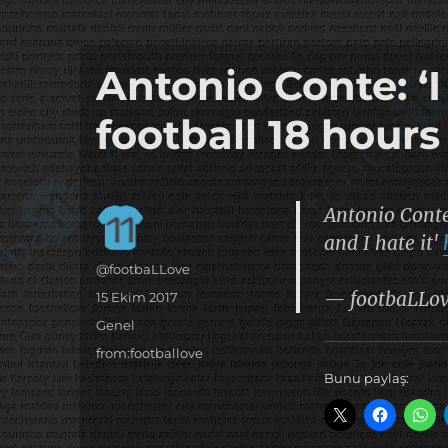
it's the football, that's the football…
footbaLLove
Antonio Conte: ‘I
football 18 hours 
Antonio Conte:
and I hate it'
Yazar
@footbaLLove
— footbaLLo
Yayın
15 Ekim 2017
tarihi
Kategoriler
Genel
Etiketler
from:footballove
Bunu paylaş: