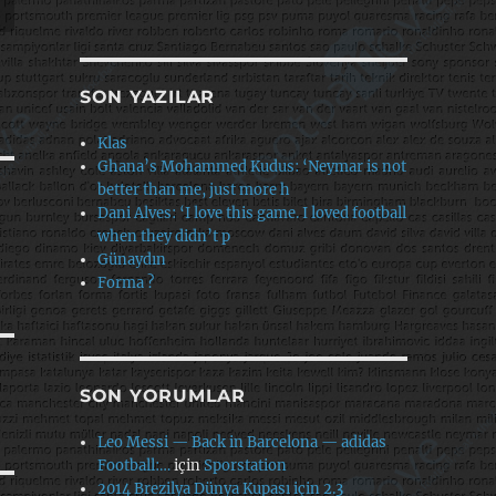
SON YAZILAR
Klas
Ghana’s Mohammed Kudus: ‘Neymar is not
better than me, just more h
Dani Alves: ‘I love this game. I loved football
when they didn’t p
Günaydın
Forma ?
SON YORUMLAR
Leo Messi — Back in Barcelona — adidas
Football:…
için
Sporstation
2014 Brezilya Dünya Kupası için 2.3