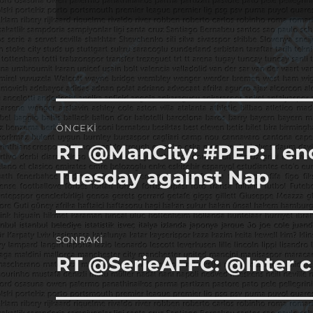
Yazı
ÖNCEKI
gezinmesi
RT @ManCity: #PEP: I en
Önceki
yazı:
Tuesday against Nap
SONRAKI
RT @SerieAFFC: @Inter 
Sonraki
yazı: