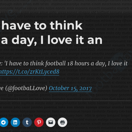
 have to think
a day, I love it an
 'I have to think football 18 hours a day, I love it
https://t.co/zrKtLyced8
ve (@footbaLLove)
October 15, 2017