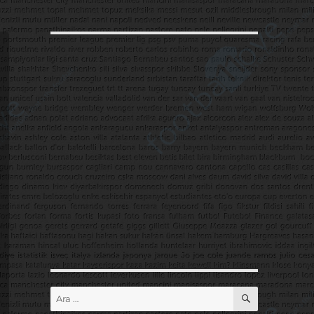
ARA
Ara: