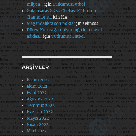
milyon…
için
TutkumuzFutbol
Galatasaray SK vs Chelsea FC Promo –
Champions…
için
K.A
Magandalıkta son nokta
için
selinsss
Dünya Kupası Şampiyonluğu için favori
adidas…
için
Tutkumuz Futbol
ARŞIVLER
Kasım 2022
Ekim 2022
Eylül 2022
Ağustos 2022
Temmuz 2022
Haziran 2022
Mayıs 2022
Nisan 2022
Mart 2022