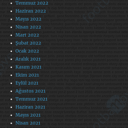
Temmuz 2022
Haziran 2022
Mayıs 2022
Nisan 2022
Mart 2022
Şubat 2022
Ocak 2022
Aralık 2021
Kasım 2021
Ekim 2021
Eylül 2021
Ağustos 2021
Temmuz 2021
Haziran 2021
Mayıs 2021
Nisan 2021