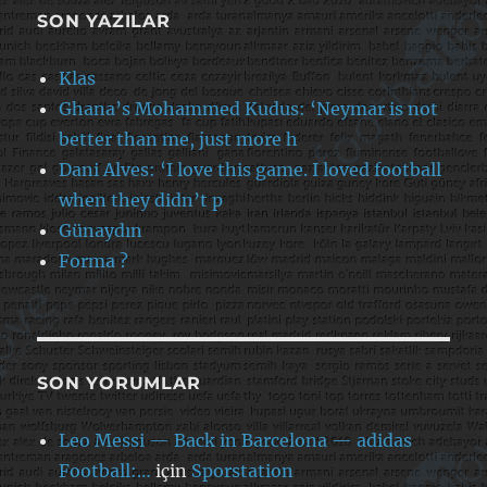
SON YAZILAR
Klas
Ghana’s Mohammed Kudus: ‘Neymar is not
better than me, just more h
Dani Alves: ‘I love this game. I loved football
when they didn’t p
Günaydın
Forma ?
SON YORUMLAR
Leo Messi — Back in Barcelona — adidas
Football:…
için
Sporstation