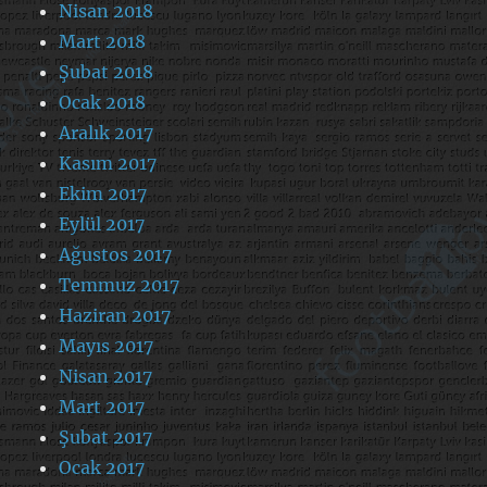
Nisan 2018
Mart 2018
Şubat 2018
Ocak 2018
Aralık 2017
Kasım 2017
Ekim 2017
Eylül 2017
Ağustos 2017
Temmuz 2017
Haziran 2017
Mayıs 2017
Nisan 2017
Mart 2017
Şubat 2017
Ocak 2017