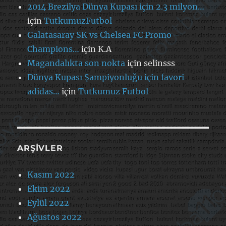
2014 Brezilya Dünya Kupası için 2.3 milyon…
için
TutkumuzFutbol
Galatasaray SK vs Chelsea FC Promo –
Champions…
için
K.A
Magandalıkta son nokta
için
selinsss
Dünya Kupası Şampiyonluğu için favori
adidas…
için
Tutkumuz Futbol
ARŞIVLER
Kasım 2022
Ekim 2022
Eylül 2022
Ağustos 2022