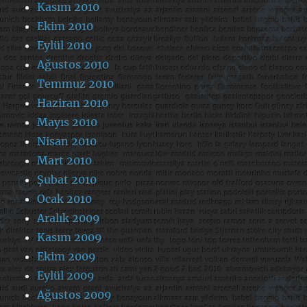
Kasım 2010
Ekim 2010
Eylül 2010
Ağustos 2010
Temmuz 2010
Haziran 2010
Mayıs 2010
Nisan 2010
Mart 2010
Şubat 2010
Ocak 2010
Aralık 2009
Kasım 2009
Ekim 2009
Eylül 2009
Ağustos 2009