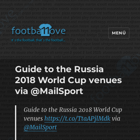
MENÜ
footbaLLove
Guide to the Russia
2018 World Cup venues
via @MailSport
Guide to the Russia 2018 World Cup
venues
https://t.co/TtaAPjlMdk
via
@MailSport