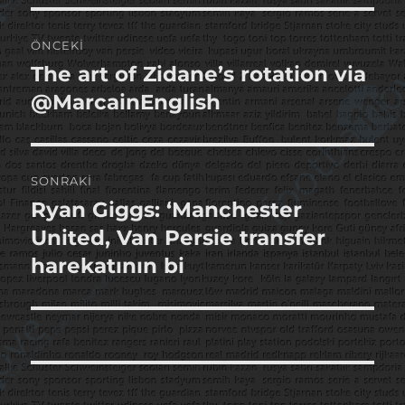
Yazı
ÖNCEKI
gezinmesi
The art of Zidane’s rotation via
Önceki
yazı:
@MarcainEnglish
SONRAKI
Ryan Giggs: ‘Manchester
Sonraki
yazı:
United, Van Persie transfer
harekatının bi