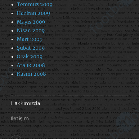
Temmuz 2009
Haziran 2009
Mayıs 2009
Nisan 2009
Mart 2009
Şubat 2009
Ocak 2009
Aralık 2008
Kasım 2008
Hakkımızda
İletişim