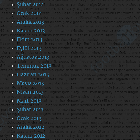
Şubat 2014
Ocak 2014
Aralık 2013
Kasım 2013
Ekim 2013
Eylül 2013
Ağustos 2013
Temmuz 2013
Haziran 2013
Mayıs 2013
Nisan 2013
Mart 2013
Şubat 2013
Ocak 2013
Aralık 2012
Kasım 2012