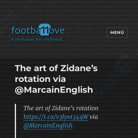
MENÜ
footbaLLove
The art of Zidane’s
rotation via
@MarcainEnglish
The art of Zidane's rotation
https://t.co/v3lyot34qW
via
@MarcainEnglish