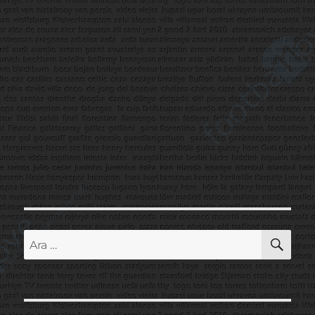
AR
Ara: