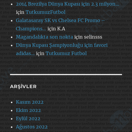
2014 Brezilya Dünya Kupası için 2.3 milyon…
için
TutkumuzFutbol
Galatasaray SK vs Chelsea FC Promo –
Champions…
için
K.A
Magandalıkta son nokta
için
selinsss
Dünya Kupası Şampiyonluğu için favori
adidas…
için
Tutkumuz Futbol
ARŞIVLER
Kasım 2022
Ekim 2022
Eylül 2022
Ağustos 2022