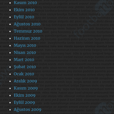
Kasım 2010
Ekim 2010
Eylül 2010
Ağustos 2010
Temmuz 2010
Haziran 2010
Mayıs 2010
Nisan 2010
Mart 2010
Şubat 2010
Ocak 2010
Aralık 2009
Kasım 2009
Ekim 2009
Eylül 2009
Ağustos 2009