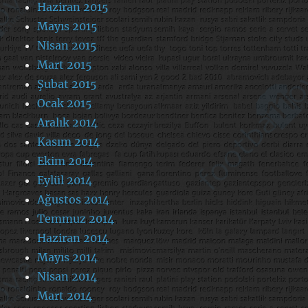
Haziran 2015
Mayıs 2015
Nisan 2015
Mart 2015
Şubat 2015
Ocak 2015
Aralık 2014
Kasım 2014
Ekim 2014
Eylül 2014
Ağustos 2014
Temmuz 2014
Haziran 2014
Mayıs 2014
Nisan 2014
Mart 2014