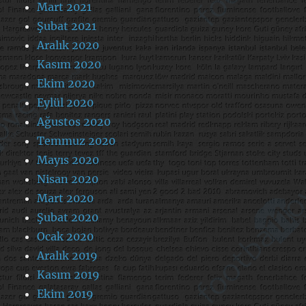
Mart 2021
Şubat 2021
Aralık 2020
Kasım 2020
Ekim 2020
Eylül 2020
Ağustos 2020
Temmuz 2020
Mayıs 2020
Nisan 2020
Mart 2020
Şubat 2020
Ocak 2020
Aralık 2019
Kasım 2019
Ekim 2019