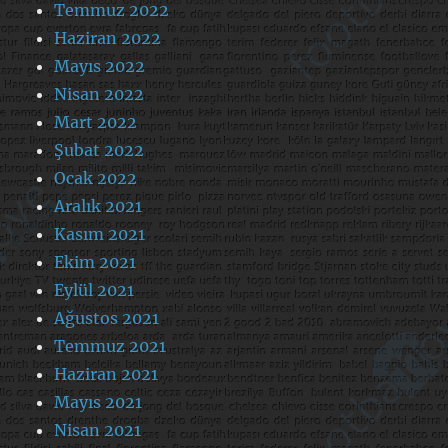
Temmuz 2022
Haziran 2022
Mayıs 2022
Nisan 2022
Mart 2022
Şubat 2022
Ocak 2022
Aralık 2021
Kasım 2021
Ekim 2021
Eylül 2021
Ağustos 2021
Temmuz 2021
Haziran 2021
Mayıs 2021
Nisan 2021