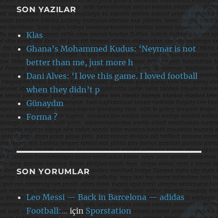
SON YAZILAR
Klas
Ghana’s Mohammed Kudus: ‘Neymar is not
better than me, just more h
Dani Alves: ‘I love this game. I loved football
when they didn’t p
Günaydın
Forma ?
SON YORUMLAR
Leo Messi — Back in Barcelona — adidas
Football:…
için
Sporstation