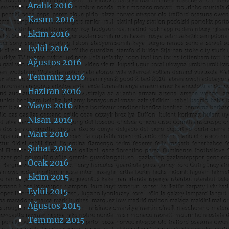
Aralık 2016
Kasım 2016
Ekim 2016
Eylül 2016
Ağustos 2016
Temmuz 2016
Haziran 2016
Mayıs 2016
Nisan 2016
Mart 2016
Şubat 2016
Ocak 2016
Ekim 2015
Eylül 2015
Ağustos 2015
Temmuz 2015