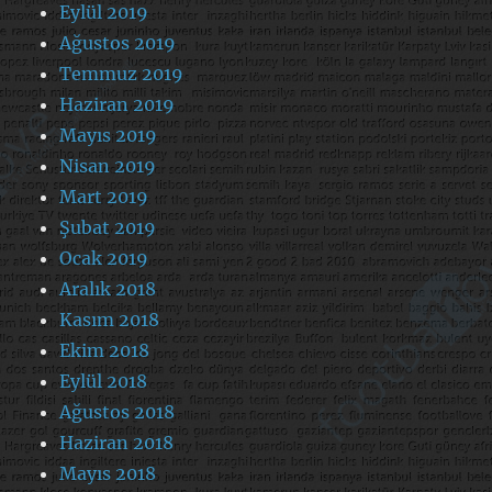
Eylül 2019
Ağustos 2019
Temmuz 2019
Haziran 2019
Mayıs 2019
Nisan 2019
Mart 2019
Şubat 2019
Ocak 2019
Aralık 2018
Kasım 2018
Ekim 2018
Eylül 2018
Ağustos 2018
Haziran 2018
Mayıs 2018