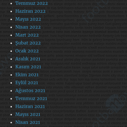
Temmuz 2022
Haziran 2022
Mayıs 2022
Nisan 2022
Mart 2022
Şubat 2022
Ocak 2022
Aralık 2021
Kasım 2021
Ekim 2021
Eylül 2021
Ağustos 2021
Temmuz 2021
Haziran 2021
Mayıs 2021
Nisan 2021