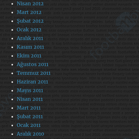
Nisan 2012
Mart 2012
Şubat 2012
Ocak 2012
Aralık 2011
Kasım 2011
Ekim 2011
Ağustos 2011
Temmuz 2011
Haziran 2011
Mayıs 2011
Nisan 2011
Mart 2011
Şubat 2011
Ocak 2011
Aralık 2010