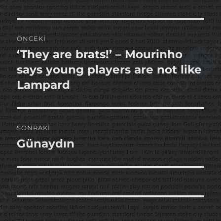
Yazı
ÖNCEKI
gezinmesi
‘They are brats!’ – Mourinho
Önceki
yazı:
says young players are not like
Lampard
SONRAKI
Günaydın
Sonraki
yazı: