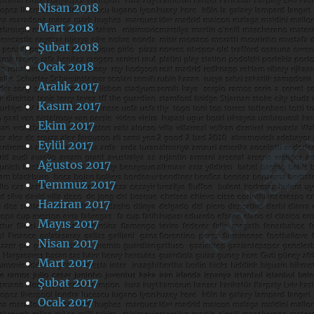
Nisan 2018
Mart 2018
Şubat 2018
Ocak 2018
Aralık 2017
Kasım 2017
Ekim 2017
Eylül 2017
Ağustos 2017
Temmuz 2017
Haziran 2017
Mayıs 2017
Nisan 2017
Mart 2017
Şubat 2017
Ocak 2017