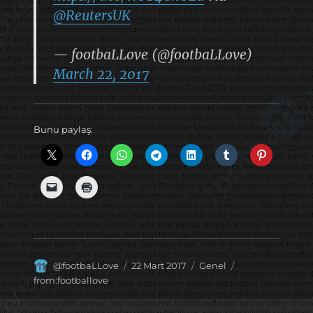
@ReutersUK
— footbaLLove (@footbaLLove)
March 22, 2017
Bunu paylaş:
Yazar
Yayın
Kategoriler
Etiketler
@footbaLLove
22 Mart 2017
Genel
tarihi
from:footballove