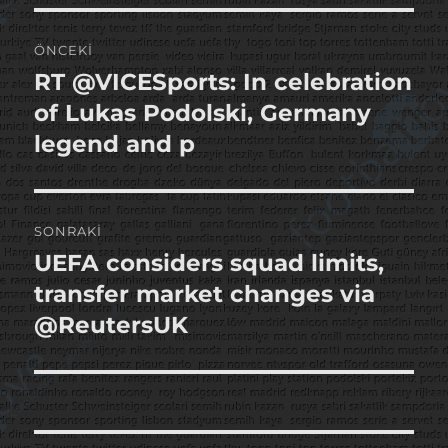
Yazı
ÖNCEKI
gezinmesi
RT @VICESports: In celebration
Önceki
yazı:
of Lukas Podolski, Germany
legend and p
SONRAKI
UEFA considers squad limits,
Sonraki
yazı:
transfer market changes via
@ReutersUK