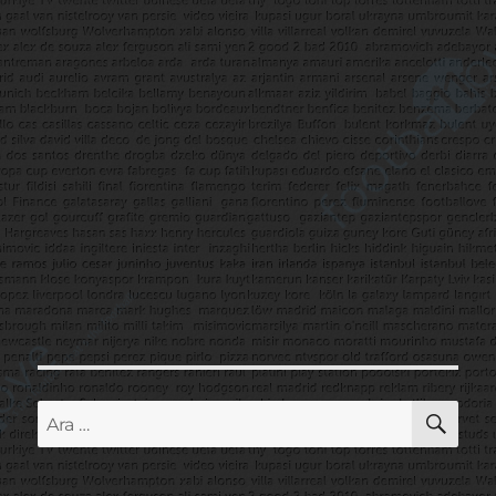
AR
Ara: