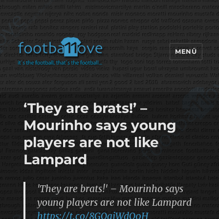
MENÜ
footbaLLove
‘They are brats!’ –
Mourinho says young
players are not like
Lampard
'They are brats!' – Mourinho says
young players are not like Lampard
https://t.co/8GQajWdO0H