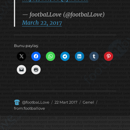
— footbaLLove (@footbaLLove)
March 22, 2017
Bunu paylaş:
Yazar
Yayın
Kategoriler
Etiketler
@footbaLLove
22 Mart 2017
Genel
tarihi
from:footballove