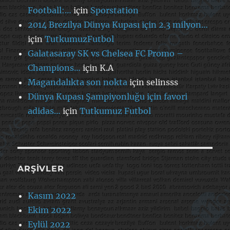
Football:…
için
Sporstation
2014 Brezilya Dünya Kupası için 2.3 milyon…
için
TutkumuzFutbol
Galatasaray SK vs Chelsea FC Promo –
Champions…
için
K.A
Magandalıkta son nokta
için
selinsss
Dünya Kupası Şampiyonluğu için favori
adidas…
için
Tutkumuz Futbol
ARŞIVLER
Kasım 2022
Ekim 2022
Eylül 2022