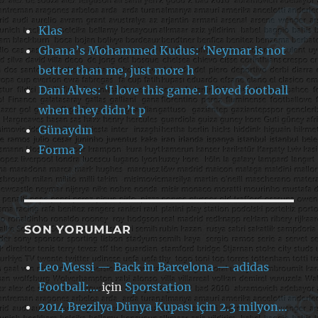
Klas
Ghana’s Mohammed Kudus: ‘Neymar is not
better than me, just more h
Dani Alves: ‘I love this game. I loved football
when they didn’t p
Günaydın
Forma ?
SON YORUMLAR
Leo Messi — Back in Barcelona — adidas
Football:…
için
Sporstation
2014 Brezilya Dünya Kupası için 2.3 milyon…