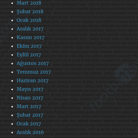
Mart 2018
Şubat 2018
Ocak 2018
Aralık 2017
Kasım 2017
Ekim 2017
Eylül 2017
Ağustos 2017
Temmuz 2017
Haziran 2017
Mayıs 2017
Nisan 2017
Mart 2017
Şubat 2017
Ocak 2017
Aralık 2016