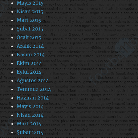
Mayıs 2015
Nisan 2015
Mart 2015
Şubat 2015
Ocak 2015
Aralık 2014
Kasım 2014
Ekim 2014
Eylül 2014
Ağustos 2014
Temmuz 2014
Haziran 2014
Mayıs 2014
Nisan 2014
Mart 2014
Şubat 2014