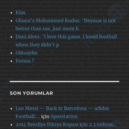
Klas
Ghana’s Mohammed Kudus: ‘Neymar is not
better than me, just more h
Dani Alves: ‘I love this game. I loved football
when they didn’t p
Günaydın
Forma ?
SON YORUMLAR
Leo Messi — Back in Barcelona — adidas
Football:…
için
Sporstation
2014 Brezilya Dünya Kupası için 2.3 milyon…