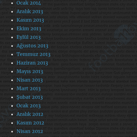
Ocak 2014
Aralık 2013
Kasım 2013
Ekim 2013
Eylül 2013
Ağustos 2013
Temmuz 2013
Haziran 2013
Mayıs 2013
Nisan 2013
Mart 2013
Şubat 2013
Ocak 2013
Aralık 2012
Kasım 2012
Nisan 2012