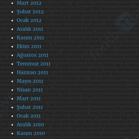
Mart 2012
Şubat 2012
Ocak 2012
Aralık 2011
Kasım 2011
Ekim 2011
Ağustos 2011
Temmuz 2011
Haziran 2011
Mayıs 2011
Nisan 2011
Mart 2011
Şubat 2011
Ocak 2011
Aralık 2010
Kasım 2010