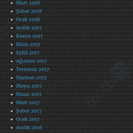
Mart 2018
Şubat 2018
Ocak 2018
Aralık 2017
Kasım 2017
Ekim 2017
Eylül 2017
Ağustos 2017
Temmuz 2017
Haziran 2017
Mayıs 2017
Nisan 2017
Mart 2017
Şubat 2017
Ocak 2017
Aralık 2016