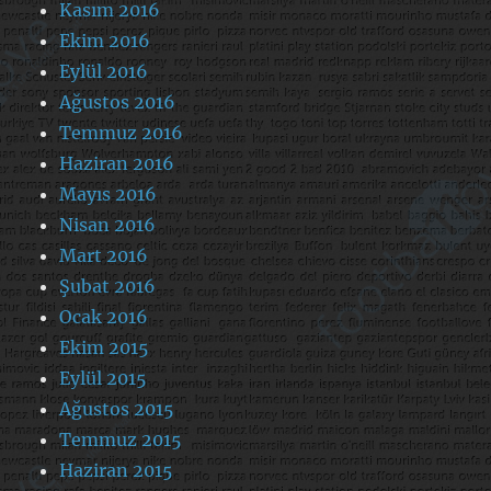
Kasım 2016
Ekim 2016
Eylül 2016
Ağustos 2016
Temmuz 2016
Haziran 2016
Mayıs 2016
Nisan 2016
Mart 2016
Şubat 2016
Ocak 2016
Ekim 2015
Eylül 2015
Ağustos 2015
Temmuz 2015
Haziran 2015