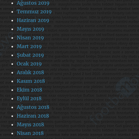
Ağustos 2019
Temmuz 2019
Haziran 2019
Mayıs 2019
Nisan 2019
Mart 2019
Şubat 2019
Ocak 2019
Aralık 2018
Kasım 2018
Ekim 2018
Eylül 2018
Ağustos 2018
Haziran 2018
Mayıs 2018
Nisan 2018