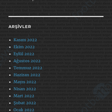
ARŞIVLER
Kasım 2022
Ekim 2022
Eylül 2022
Ağustos 2022
Temmuz 2022
Haziran 2022
Mayıs 2022
Nisan 2022
Mart 2022
Şubat 2022
Ocak 2022