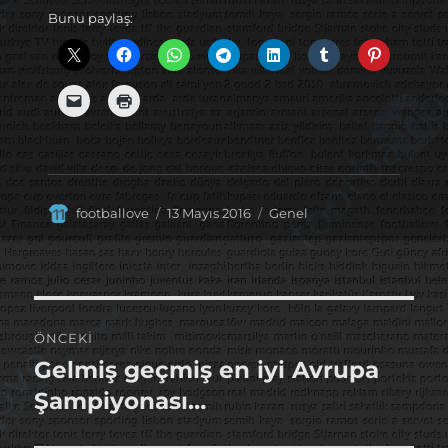
Bunu paylaş:
Yazar
Yayın
Kategoriler
footballove
13 Mayıs 2016
Genel
tarihi
Yazı
ÖNCEKI
gezinmesi
Gelmiş geçmiş en iyi Avrupa
Önceki
yazı:
Şampiyonası…