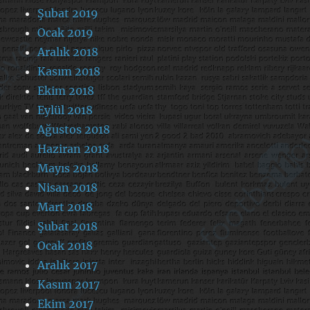
Şubat 2019
Ocak 2019
Aralık 2018
Kasım 2018
Ekim 2018
Eylül 2018
Ağustos 2018
Haziran 2018
Mayıs 2018
Nisan 2018
Mart 2018
Şubat 2018
Ocak 2018
Aralık 2017
Kasım 2017
Ekim 2017