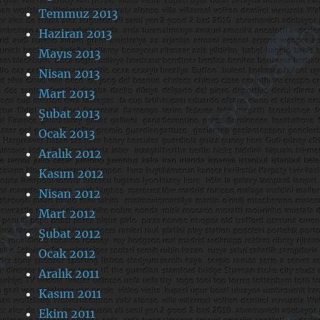
Temmuz 2013
Haziran 2013
Mayıs 2013
Nisan 2013
Mart 2013
Şubat 2013
Ocak 2013
Aralık 2012
Kasım 2012
Nisan 2012
Mart 2012
Şubat 2012
Ocak 2012
Aralık 2011
Kasım 2011
Ekim 2011