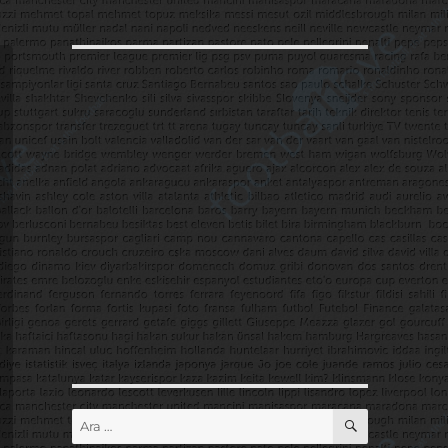
ARA
Ara: