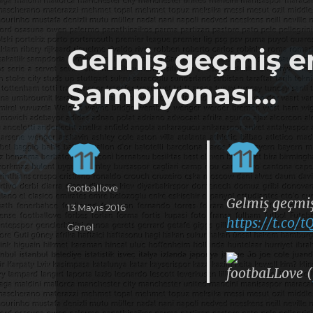
it's the football, that's the football…
footbaLLove
Gelmiş geçmiş en
Şampiyonası…
Yazar
footballove
Gelmiş geçmiş
Yayın
13 Mayıs 2016
https://t.co/
tarihi
Kategoriler
Genel
footbaLLove (