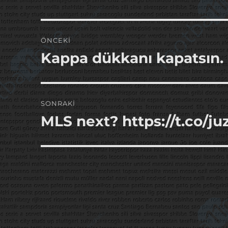
Yazı
ÖNCEKI
gezinmesi
Kappa dükkanı kapatsın.
Önceki
yazı:
SONRAKI
MLS next? https://t.co/
Sonraki
yazı: