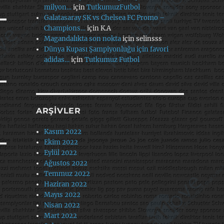
milyon…
için
TutkumuzFutbol
Galatasaray SK vs Chelsea FC Promo –
Champions…
için
K.A
Magandalıkta son nokta
için
selinsss
Dünya Kupası Şampiyonluğu için favori
adidas…
için
Tutkumuz Futbol
ARŞIVLER
Kasım 2022
Ekim 2022
Eylül 2022
Ağustos 2022
Temmuz 2022
Haziran 2022
Mayıs 2022
Nisan 2022
Mart 2022