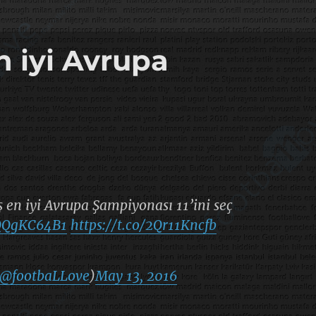
 iyi Avrupa
 en iyi Avrupa Şampiyonası 11’ini seç
tQQgKC64B1
https://t.co/2Qr11Kncfb
@footbaLLove
)
May 13, 2016