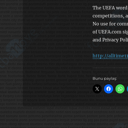
The UEFA word,
competitions, a
No use for com
of UEFA.com si
and Privacy Poli
http://alltime1
Bunu paylaş: