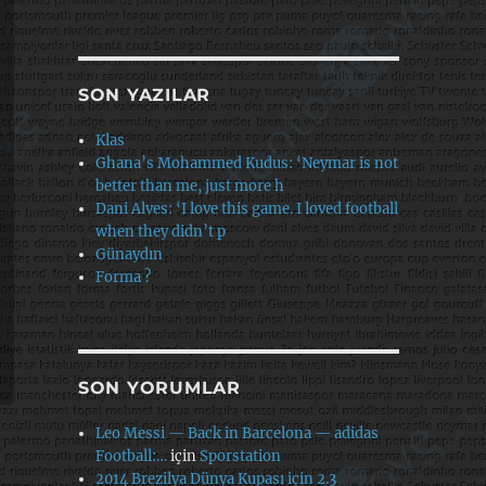
SON YAZILAR
Klas
Ghana’s Mohammed Kudus: ‘Neymar is not
better than me, just more h
Dani Alves: ‘I love this game. I loved football
when they didn’t p
Günaydın
Forma ?
SON YORUMLAR
Leo Messi — Back in Barcelona — adidas
Football:…
için
Sporstation
2014 Brezilya Dünya Kupası için 2.3